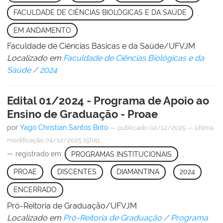
FACULDADE DE CIÊNCIAS BIOLÓGICAS E DA SAÚDE
,
EM ANDAMENTO
Faculdade de Ciências Básicas e da Saúde/UFVJM
Localizado em
Faculdade de Ciências Biológicas e da
Saúde
/
2024
Edital 01/2024 - Programa de Apoio ao
Ensino de Graduação - Proae
por
Yago Christian Santos Brito
—
publicado
02/12/2025
—
última
modificação
04/12/2025 15h41
— registrado em:
PROGRAMAS INSTITUCIONAIS
,
PROAE
,
DISCENTES
,
DIAMANTINA
,
2024
,
ENCERRADO
Pró-Reitoria de Graduação/UFVJM
Localizado em
Pró-Reitoria de Graduação
/
Programa