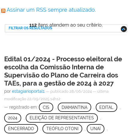
Assinar um RSS sempre atualizado.
112
itens atendem ao seu critério.
FILTRAR OS RESULTADOS
Edital 01/2024 - Processo eleitoral de
escolha da Comissão Interna de
Supervisão do Plano de Carreira dos
TAEs, para a gestão de 2024 à 2027
por
estagiarioportal1
—
publicado
28/06/2024
—
última
modificação
22/09/2025 14h12
— registrado em:
CIS
,
DIAMANTINA
,
EDITAL
,
2024
,
ELEIÇÃO DE REPRESENTANTES
,
ENCERRADO
,
TEÓFILO OTONI
,
UNAÍ
,