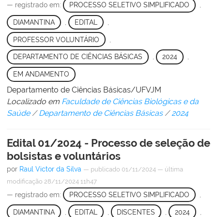
— registrado em:
PROCESSO SELETIVO SIMPLIFICADO
,
DIAMANTINA
,
EDITAL
,
PROFESSOR VOLUNTÁRIO
,
DEPARTAMENTO DE CIÊNCIAS BÁSICAS
,
2024
,
EM ANDAMENTO
Departamento de Ciências Básicas/UFVJM
Localizado em
Faculdade de Ciências Biológicas e da
Saúde
/
Departamento de Ciências Básicas
/
2024
Edital 01/2024 - Processo de seleção de
bolsistas e voluntários
por
Raul Victor da Silva
—
publicado
01/11/2024
—
última
modificação
28/11/2024 11h47
— registrado em:
PROCESSO SELETIVO SIMPLIFICADO
,
DIAMANTINA
,
EDITAL
,
DISCENTES
,
2024
,