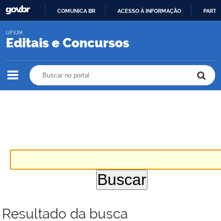
COMUNICA BR
ACESSO À INFORMAÇÃO
PARTI
IR
UFVJM
PARA
Editais e Concursos
O
CONTEÚDO
Buscar no portal
Buscar no portal
Resultado da busca