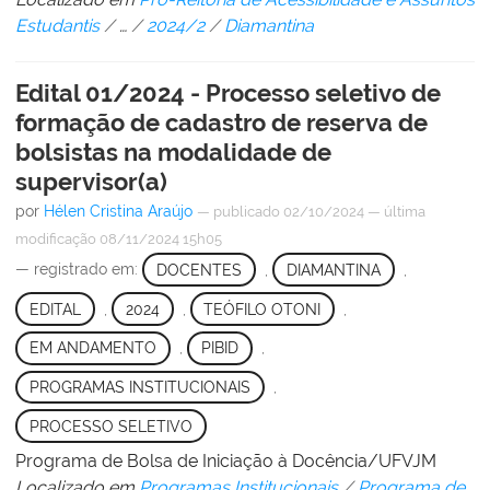
Estudantis
/
…
/
2024/2
/
Diamantina
Edital 01/2024 - Processo seletivo de
formação de cadastro de reserva de
bolsistas na modalidade de
supervisor(a)
por
Hélen Cristina Araújo
—
publicado
02/10/2024
—
última
modificação
08/11/2024 15h05
— registrado em:
DOCENTES
,
DIAMANTINA
,
EDITAL
,
2024
,
TEÓFILO OTONI
,
EM ANDAMENTO
,
PIBID
,
PROGRAMAS INSTITUCIONAIS
,
PROCESSO SELETIVO
Programa de Bolsa de Iniciação à Docência/UFVJM
Localizado em
Programas Institucionais
/
Programa de