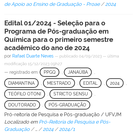
de Apoio ao Ensino de Graduação - Proae
/
2024
Edital 01/2024 - Seleção para o
Programa de Pós-graduação em
Química para o primeiro semestre
acadêmico do ano de 2024
por
Rafael Duarte Neves
—
publicado
04/09/2023
—
última
modificação
15/12/2023 09h27
— registrado em:
PPGQ
,
JANAÚBA
,
DIAMANTINA
,
MESTRADO
,
EDITAL
,
2024
,
TEÓFILO OTONI
,
STRICTO SENSU
,
DOUTORADO
,
PÓS-GRADUAÇÃO
Pró-reitoria de Pesquisa e Pós-graduação / UFVJM
Localizado em
Pró-Reitoria de Pesquisa e Pós-
Graduação
/
…
/
2024
/
2024/1