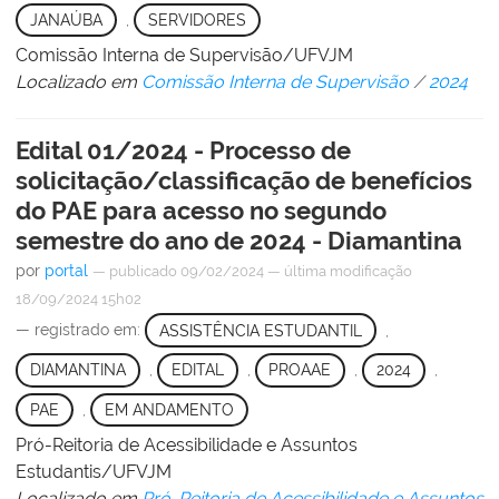
JANAÚBA
,
SERVIDORES
Comissão Interna de Supervisão/UFVJM
Localizado em
Comissão Interna de Supervisão
/
2024
Edital 01/2024 - Processo de
solicitação/classificação de benefícios
do PAE para acesso no segundo
semestre do ano de 2024 - Diamantina
por
portal
—
publicado
09/02/2024
—
última modificação
18/09/2024 15h02
— registrado em:
ASSISTÊNCIA ESTUDANTIL
,
DIAMANTINA
,
EDITAL
,
PROAAE
,
2024
,
PAE
,
EM ANDAMENTO
Pró-Reitoria de Acessibilidade e Assuntos
Estudantis/UFVJM
Localizado em
Pró-Reitoria de Acessibilidade e Assuntos