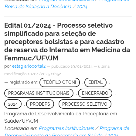
Bolsa de Iniciação à Docência
/
2024
Edital 01/2024 - Processo seletivo
simplificado para seleção de
preceptores bolsistas e para cadastro
de reserva do Internato em Medicina da
Fammuc/UFVJM
por
estagiarioportal2
—
publicado
19/01/2024
—
última
modificação
10/04/2025 11h52
— registrado em:
TEÓFILO OTONI
,
EDITAL
,
PROGRAMAS INSTITUCIONAIS
,
ENCERRADO
,
2024
,
PRODEPS
,
PROCESSO SELETIVO
Programa de Desenvolvimento da Preceptoria em
Saúde/UFVJM
Localizado em
Programas Institucionais
/
Programa de
Desenvolvimento da Preceptoria em Saúde
/
2024