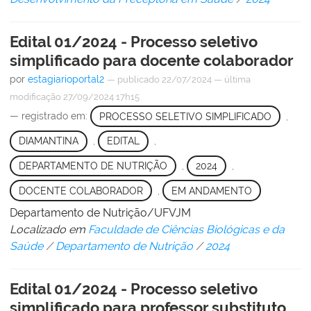
Edital 01/2024 - Processo seletivo
simplificado para docente colaborador
por
estagiarioportal2
—
publicado
22/07/2024
—
última
modificação
27/09/2024 17h15
— registrado em:
PROCESSO SELETIVO SIMPLIFICADO
,
DIAMANTINA
,
EDITAL
,
DEPARTAMENTO DE NUTRIÇÃO
,
2024
,
DOCENTE COLABORADOR
,
EM ANDAMENTO
Departamento de Nutrição/UFVJM
Localizado em
Faculdade de Ciências Biológicas e da
Saúde
/
Departamento de Nutrição
/
2024
Edital 01/2024 - Processo seletivo
simplificado para professor substituto