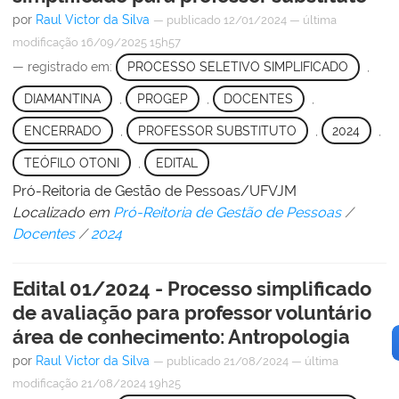
por
Raul Victor da Silva
—
publicado
12/01/2024
—
última
modificação
16/09/2025 15h57
— registrado em:
PROCESSO SELETIVO SIMPLIFICADO
,
DIAMANTINA
,
PROGEP
,
DOCENTES
,
ENCERRADO
,
PROFESSOR SUBSTITUTO
,
2024
,
TEÓFILO OTONI
,
EDITAL
Pró-Reitoria de Gestão de Pessoas/UFVJM
Localizado em
Pró-Reitoria de Gestão de Pessoas
/
Docentes
/
2024
Edital 01/2024 - Processo simplificado
de avaliação para professor voluntário
área de conhecimento: Antropologia
por
Raul Victor da Silva
—
publicado
21/08/2024
—
última
modificação
21/08/2024 19h25