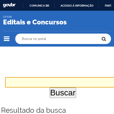
COMUNICA BR
ACESSO À INFORMAÇÃO
PARTI
IR
UFVJM
PARA
Editais e Concursos
O
CONTEÚDO
Buscar no portal
Buscar no portal
Resultado da busca