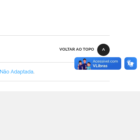
VOLTAR AO TOPO
 Não Adaptada
.