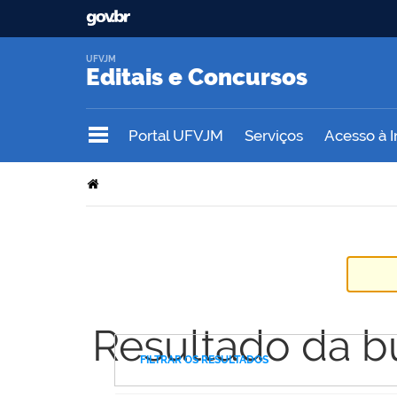
UFVJM
Editais e Concursos
Portal UFVJM
Serviços
Acesso à 
Resultado da b
FILTRAR OS RESULTADOS