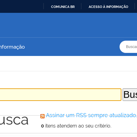
COMUNICA BR
ACESSO À INFORMAÇÃO
IR
PARA
O
CONTEÚDO
Busca
Busca
Informação
usca
Assinar um RSS sempre atualizado
0
itens atendem ao seu critério.