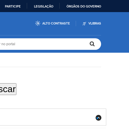
PARTICIPE
LEGISLAÇÃO
ÓRGÃOS DO GOVERNO
ALTO CONTRASTE
VLIBRAS
r no portal
r no portal
.