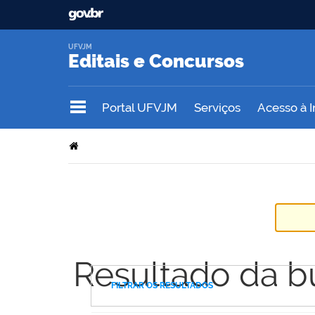
UFVJM
Editais e Concursos
Portal UFVJM
Serviços
Acesso à 
Resultado da b
FILTRAR OS RESULTADOS