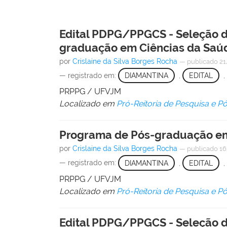
Edital PDPG/PPGCS - Seleção d
graduação em Ciências da Saú
por
Crislaine da Silva Borges Rocha
—
publicado
21
— registrado em:
DIAMANTINA
,
EDITAL
,
PRPPG / UFVJM
Localizado em
Pró-Reitoria de Pesquisa e 
Programa de Pós-graduação em
por
Crislaine da Silva Borges Rocha
—
publicado
16
— registrado em:
DIAMANTINA
,
EDITAL
,
PRPPG / UFVJM
Localizado em
Pró-Reitoria de Pesquisa e 
Edital PDPG/PPGCS - Seleção d