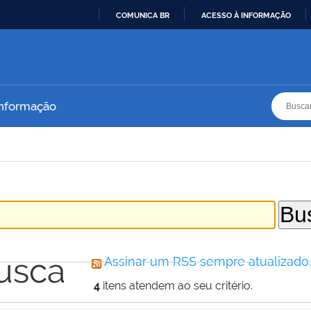
COMUNICA BR
ACESSO À INFORMAÇÃO
IR
PARA
O
CONTEÚDO
Busca
Busca
Informação
usca
Assinar um RSS sempre atualizado
4
itens atendem ao seu critério.