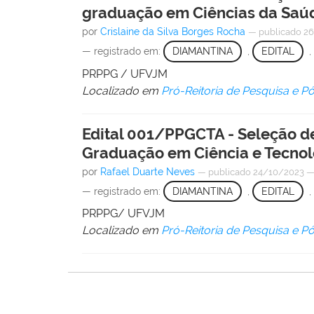
graduação em Ciências da Saú
por
Crislaine da Silva Borges Rocha
—
publicado
26
— registrado em:
DIAMANTINA
,
EDITAL
,
PRPPG / UFVJM
Localizado em
Pró-Reitoria de Pesquisa e 
Edital 001/PPGCTA - Seleção d
Graduação em Ciência e Tecnol
por
Rafael Duarte Neves
—
publicado
24/10/2023
— registrado em:
DIAMANTINA
,
EDITAL
,
PRPPG/ UFVJM
Localizado em
Pró-Reitoria de Pesquisa e 