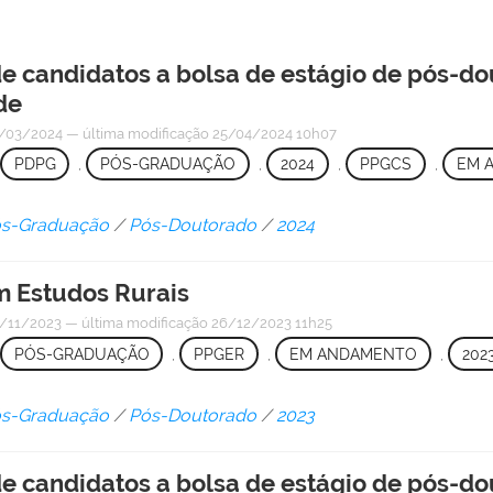
e candidatos a bolsa de estágio de pós-d
de
/03/2024
—
última modificação
25/04/2024 10h07
PDPG
,
PÓS-GRADUAÇÃO
,
2024
,
PPGCS
,
EM 
Pós-Graduação
/
Pós-Doutorado
/
2024
 Estudos Rurais
/11/2023
—
última modificação
26/12/2023 11h25
PÓS-GRADUAÇÃO
,
PPGER
,
EM ANDAMENTO
,
202
Pós-Graduação
/
Pós-Doutorado
/
2023
e candidatos a bolsa de estágio de pós-d