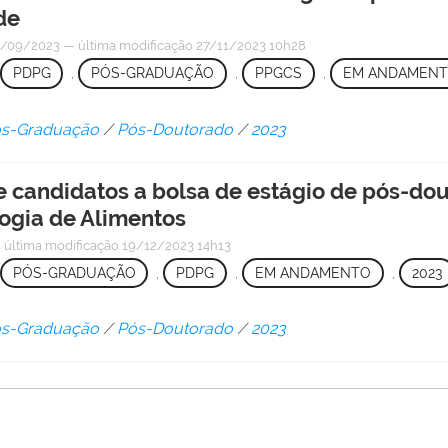
de
/09/2023
—
última modificação
27/11/2023 10h28
PDPG
,
PÓS-GRADUAÇÃO
,
PPGCS
,
EM ANDAMEN
Pós-Graduação
/
Pós-Doutorado
/
2023
e candidatos a bolsa de estágio de pós-d
ogia de Alimentos
—
última modificação
19/12/2023 14h13
PÓS-GRADUAÇÃO
,
PDPG
,
EM ANDAMENTO
,
2023
Pós-Graduação
/
Pós-Doutorado
/
2023