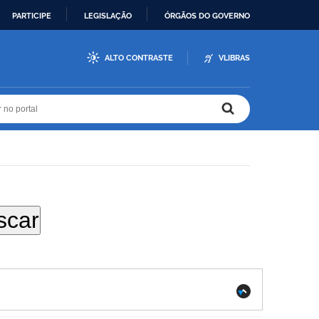
PARTICIPE
LEGISLAÇÃO
ÓRGÃOS DO GOVERNO
ALTO CONTRASTE
VLIBRAS
r no portal
r no portal
.