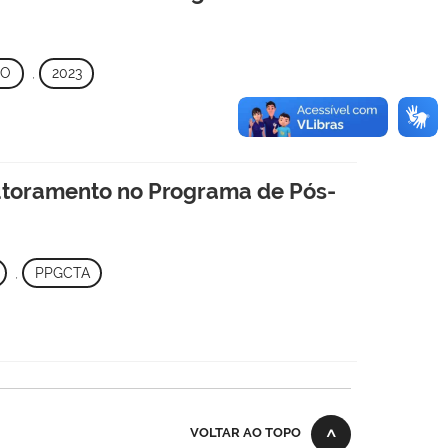
TO
,
2023
outoramento no Programa de Pós-
,
PPGCTA
VOLTAR AO TOPO