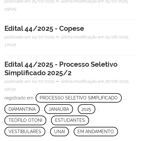
—
publicado
em 25/07/2025
última modificação
em 25/07/2025
09h25
Edital 44/2025 - Copese
—
publicado
em 24/07/2025
última modificação
em 25/08/2025
17h06
Edital 44/2025 - Processo Seletivo
Simplificado 2025/2
—
publicado
em 24/07/2025
última modificação
em 26/08/2025
10h30
registrado em:
PROCESSO SELETIVO SIMPLIFICADO
,
DIAMANTINA
,
JANAÚBA
,
2025
,
TEÓFILO OTONI
,
ESTUDANTES
,
VESTIBULARES
,
UNAÍ
,
EM ANDAMENTO