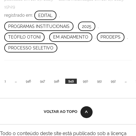
15h29
registrado em:
EDITAL
,
PROGRAMAS INSTITUCIONAIS
,
2025
,
TEÓFILO OTONI
,
EM ANDAMENTO
,
PRODEPS
,
PROCESSO SELETIVO
1
...
946
947
948
949
950
951
952
...
VOLTAR AO TOPO
Todo o conteúdo deste site está publicado sob a licença