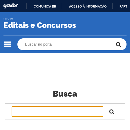
COMUNICA BR
ACESSO À INFORMAÇÃO
PARTI
IR
UFVJM
PARA
Editais e Concursos
O
CONTEÚDO
Buscar no portal
Buscar no portal
Busca