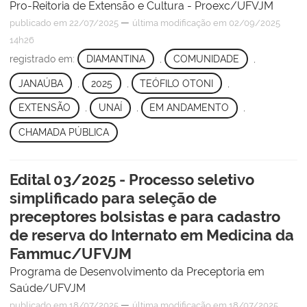
Pro-Reitoria de Extensão e Cultura - Proexc/UFVJM
—
publicado
em 22/07/2025
última modificação
em 02/09/2025
14h26
registrado em:
DIAMANTINA
,
COMUNIDADE
,
JANAÚBA
,
2025
,
TEÓFILO OTONI
,
EXTENSÃO
,
UNAÍ
,
EM ANDAMENTO
,
CHAMADA PÚBLICA
Edital 03/2025 - Processo seletivo
simplificado para seleção de
preceptores bolsistas e para cadastro
de reserva do Internato em Medicina da
Fammuc/UFVJM
Programa de Desenvolvimento da Preceptoria em
Saúde/UFVJM
—
publicado
em 18/07/2025
última modificação
em 18/07/2025