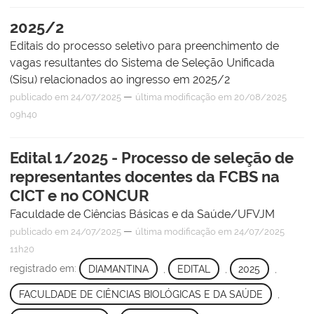
2025/2
Editais do processo seletivo para preenchimento de
vagas resultantes do Sistema de Seleção Unificada
(Sisu) relacionados ao ingresso em 2025/2
—
publicado
em 24/07/2025
última modificação
em 20/08/2025
09h40
Edital 1/2025 - Processo de seleção de
representantes docentes da FCBS na
CICT e no CONCUR
Faculdade de Ciências Básicas e da Saúde/UFVJM
—
publicado
em 24/07/2025
última modificação
em 24/07/2025
11h20
registrado em:
DIAMANTINA
,
EDITAL
,
2025
,
FACULDADE DE CIÊNCIAS BIOLÓGICAS E DA SAÚDE
,