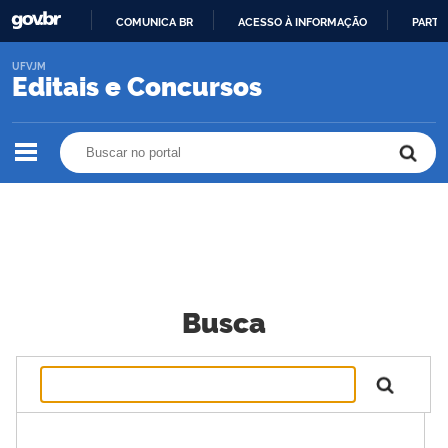
COMUNICA BR
ACESSO À INFORMAÇÃO
PARTI
IR
UFVJM
PARA
Editais e Concursos
O
CONTEÚDO
Buscar no portal
Buscar no portal
Busca