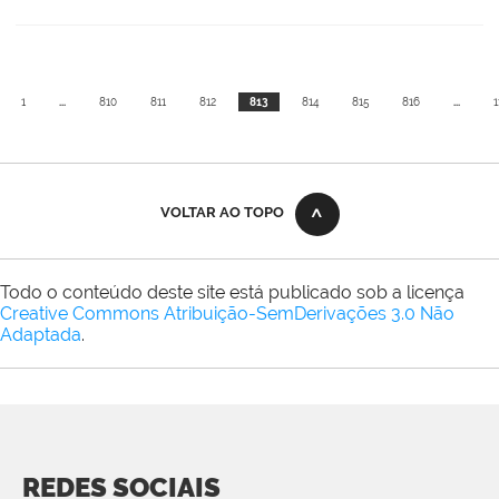
1
...
810
811
812
813
814
815
816
...
1
VOLTAR AO TOPO
Todo o conteúdo deste site está publicado sob a licença
Creative Commons Atribuição-SemDerivações 3.0 Não
Adaptada
.
REDES SOCIAIS