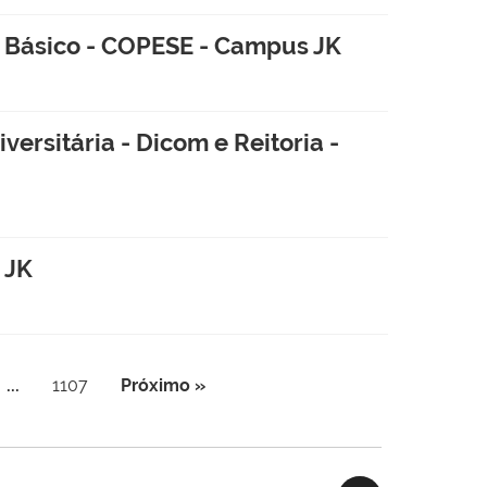
 Básico - COPESE - Campus JK
rsitária - Dicom e Reitoria -
 JK
...
1107
Próximo »