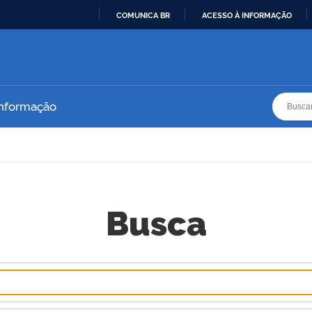
COMUNICA BR
ACESSO À INFORMAÇÃO
IR
PARA
O
CONTEÚDO
Busca
Busca
Informação
Busca