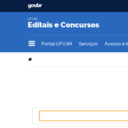
UFVJM
Editais e Concursos
Portal UFVJM
Serviços
Acesso à 