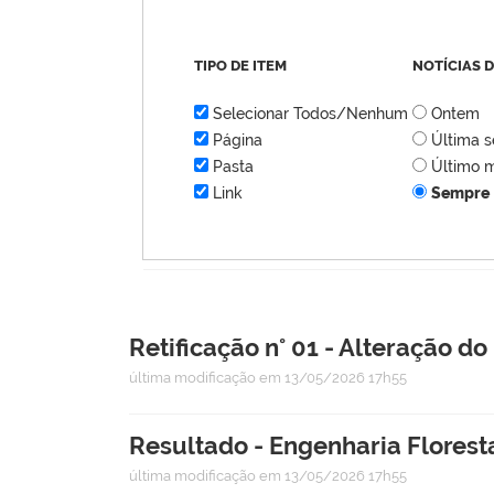
TIPO DE ITEM
NOTÍCIAS 
Selecionar Todos/Nenhum
Ontem
Página
Última 
Pasta
Último 
Link
Sempre
Retificação n° 01 - Alteração do
última modificação
em 13/05/2026 17h55
Resultado - Engenharia Florest
última modificação
em 13/05/2026 17h55