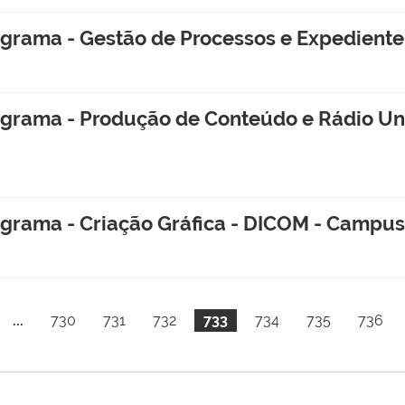
rama - Gestão de Processos e Expediente
ama - Produção de Conteúdo e Rádio Unive
rama - Criação Gráfica - DICOM - Campus
...
730
731
732
733
734
735
736