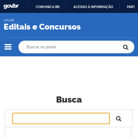
COMUNICA BR
ACESSO À INFORMAÇÃO
PARTI
IR
UFVJM
PARA
Editais e Concursos
O
CONTEÚDO
Buscar no portal
Buscar no portal
Busca