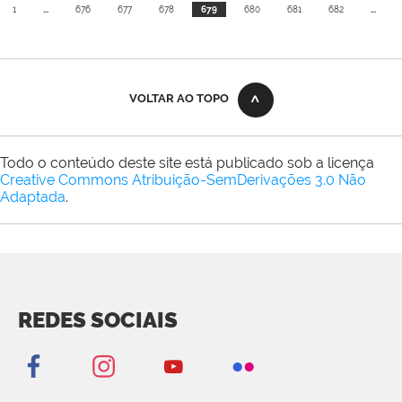
1
...
676
677
678
679
680
681
682
...
VOLTAR AO TOPO
Todo o conteúdo deste site está publicado sob a licença
Creative Commons Atribuição-SemDerivações 3.0 Não
Adaptada
.
REDES SOCIAIS