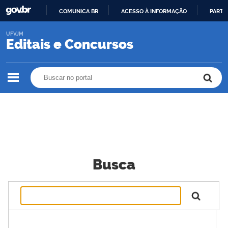
COMUNICA BR
ACESSO À INFORMAÇÃO
PARTI
IR
UFVJM
PARA
Editais e Concursos
O
CONTEÚDO
Buscar no portal
Buscar no portal
Busca