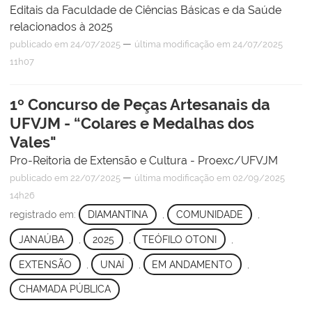
Editais da Faculdade de Ciências Básicas e da Saúde
relacionados à 2025
—
publicado
em 24/07/2025
última modificação
em 24/07/2025
11h07
1º Concurso de Peças Artesanais da
UFVJM - “Colares e Medalhas dos
Vales"
Pro-Reitoria de Extensão e Cultura - Proexc/UFVJM
—
publicado
em 22/07/2025
última modificação
em 02/09/2025
14h26
registrado em:
DIAMANTINA
,
COMUNIDADE
,
JANAÚBA
,
2025
,
TEÓFILO OTONI
,
EXTENSÃO
,
UNAÍ
,
EM ANDAMENTO
,
CHAMADA PÚBLICA