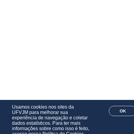
Usamos cookies nos sites da
OK
UFVJM para melhorar sua
experiência de navegação e coletar
dados estatísticos. Para ter mais
informações sobre como isso é feito,
acesse nossa
Política de Cookies
.