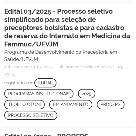
Edital 03/2025 - Processo seletivo
simplificado para seleção de
preceptores bolsistas e para cadastro
de reserva do Internato em Medicina da
Fammuc/UFVJM
Programa de Desenvolvimento da Preceptoria em
Saúde/UFVJM
—
publicado
em 18/07/2025
última modificação
em 18/07/2025
15h29
registrado em:
EDITAL
,
PROGRAMAS INSTITUCIONAIS
,
2025
,
TEÓFILO OTONI
,
EM ANDAMENTO
,
PRODEPS
,
PROCESSO SELETIVO