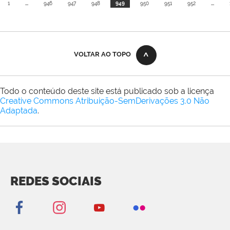
1
...
946
947
948
949
950
951
952
...
VOLTAR AO TOPO
Todo o conteúdo deste site está publicado sob a licença
Creative Commons Atribuição-SemDerivações 3.0 Não
Adaptada
.
REDES SOCIAIS