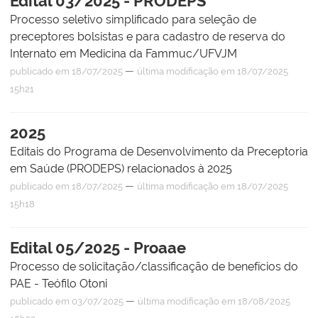
Edital 03/2025 - PRODEPS
Processo seletivo simplificado para seleção de
preceptores bolsistas e para cadastro de reserva do
Internato em Medicina da Fammuc/UFVJM
—
publicado
em 18/07/2025
última modificação
em 18/07/2025
15h21
2025
Editais do Programa de Desenvolvimento da Preceptoria
em Saúde (PRODEPS) relacionados à 2025
—
publicado
em 18/07/2025
última modificação
em 18/07/2025
15h18
Edital 05/2025 - Proaae
Processo de solicitação/classificação de benefícios do
PAE - Teófilo Otoni
—
publicado
em 03/07/2025
última modificação
em 18/08/2025