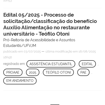
16h53
Edital 05/2025 - Processo de
solicitação/classificação do benefício
Auxílio Alimentação no restaurante
universitário - Teófilo Otoni
Pró-Reitoria de Acessibilidade e Assuntos
Estudantis/UFVJM
—
publicado
em 03/07/2025
última modificação
em 18/08/2025
16h56
registrado em:
ASSISTÊNCIA ESTUDANTIL
,
EDITAL
,
PROAAE
,
2025
,
TEÓFILO OTONI
,
PAE
,
EM ANDAMENTO