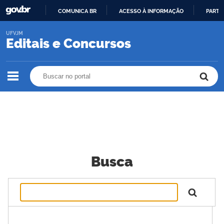
COMUNICA BR
ACESSO À INFORMAÇÃO
PARTI
IR
UFVJM
PARA
Editais e Concursos
O
CONTEÚDO
Buscar no portal
Buscar no portal
Busca