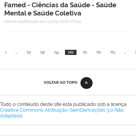
Famed - Ciências da Saúde - Saúde
Mental e Saúde Coletiva
última modificação
em 13/05/2026 17h54
1
...
757
758
759
760
761
762
763
...
VOLTAR AO TOPO
Todo o conteúdo deste site está publicado sob a licença
Creative Commons Atribuição-SemDerivações 3.0 Não
Adaptada
.