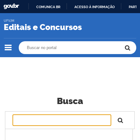
COMUNICA BR
ACESSO À INFORMAÇÃO
PARTI
IR
UFVJM
PARA
Editais e Concursos
O
CONTEÚDO
Buscar no portal
Buscar no portal
Busca