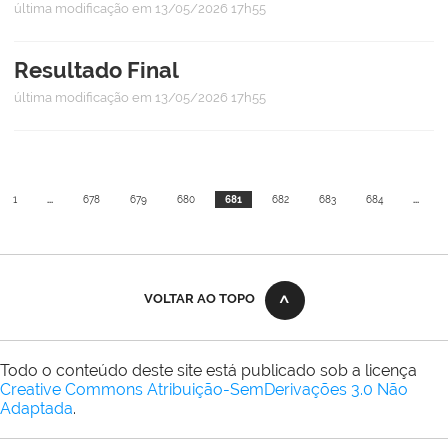
última modificação
em 13/05/2026 17h55
Resultado Final
última modificação
em 13/05/2026 17h55
1
...
678
679
680
681
682
683
684
...
VOLTAR AO TOPO
Todo o conteúdo deste site está publicado sob a licença
Creative Commons Atribuição-SemDerivações 3.0 Não
Adaptada
.