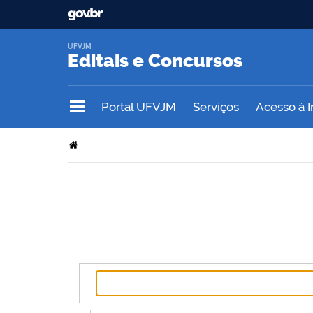
UFVJM
Editais e Concursos
Portal UFVJM
Serviços
Acesso à 