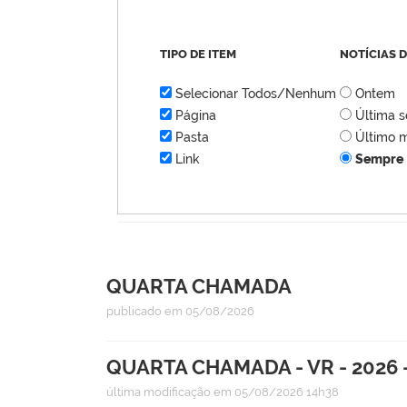
TIPO DE ITEM
NOTÍCIAS 
Selecionar Todos/Nenhum
Ontem
Página
Última 
Pasta
Último 
Link
Sempre
QUARTA CHAMADA
publicado
em 05/08/2026
QUARTA CHAMADA - VR - 2026 
última modificação
em 05/08/2026 14h38