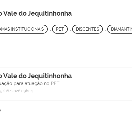
o Vale do Jequitinhonha
MAS INSTITUCIONAIS
,
PET
,
DISCENTES
,
DIAMANTI
o Vale do Jequitinhonha
duação para atuação no PET
5/08/2026 09h04
a