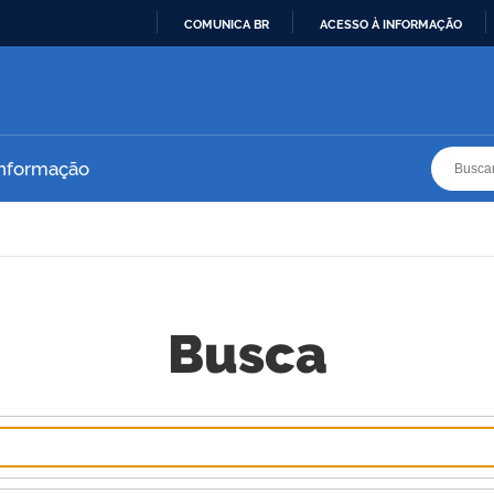
COMUNICA BR
ACESSO À INFORMAÇÃO
IR
PARA
O
CONTEÚDO
Busca
Busca
Informação
Busca