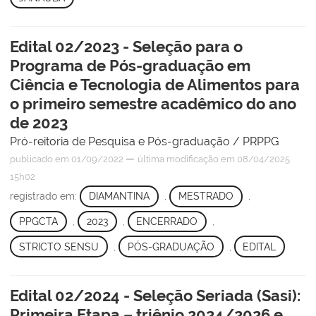
Edital 02/2023 - Seleção para o
Programa de Pós-graduação em
Ciência e Tecnologia de Alimentos para
o primeiro semestre acadêmico do ano
de 2023
Pró-reitoria de Pesquisa e Pós-graduação / PRPPG
—
publicado
em 01/09/2022
última modificação
em 08/04/2025
15h02
registrado em:
DIAMANTINA
,
MESTRADO
,
PPGCTA
,
2023
,
ENCERRADO
,
STRICTO SENSU
,
PÓS-GRADUAÇÃO
,
EDITAL
Edital 02/2024 - Seleção Seriada (Sasi):
Primeira Etapa – triênio 2024/2026 e