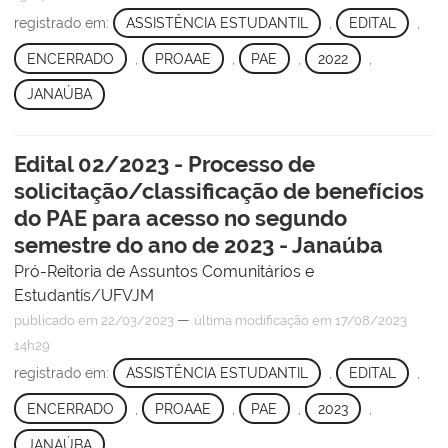
registrado em:
ASSISTÊNCIA ESTUDANTIL
,
EDITAL
,
ENCERRADO
,
PROAAE
,
PAE
,
2022
,
JANAÚBA
Edital 02/2023 - Processo de
solicitação/classificação de benefícios
do PAE para acesso no segundo
semestre do ano de 2023 - Janaúba
Pró-Reitoria de Assuntos Comunitários e
Estudantis/UFVJM
—
publicado
em 22/03/2023
última modificação
em 17/08/2023
14h29
registrado em:
ASSISTÊNCIA ESTUDANTIL
,
EDITAL
,
ENCERRADO
,
PROAAE
,
PAE
,
2023
,
JANAÚBA