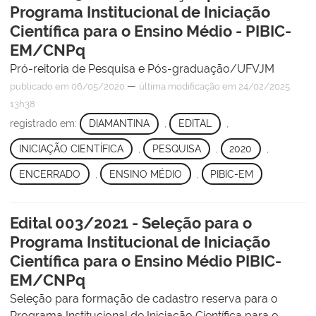
Programa Institucional de Iniciação
Científica para o Ensino Médio - PIBIC-
EM/CNPq
Pró-reitoria de Pesquisa e Pós-graduação/UFVJM
—
publicado
em 06/05/2020
última modificação
em 24/02/2025
13h38
registrado em:
DIAMANTINA
,
EDITAL
,
INICIAÇÃO CIENTÍFICA
,
PESQUISA
,
2020
,
ENCERRADO
,
ENSINO MÉDIO
,
PIBIC-EM
Edital 003/2021 - Seleção para o
Programa Institucional de Iniciação
Científica para o Ensino Médio PIBIC-
EM/CNPq
Seleção para formação de cadastro reserva para o
Programa Institucional de Iniciação Científica para o