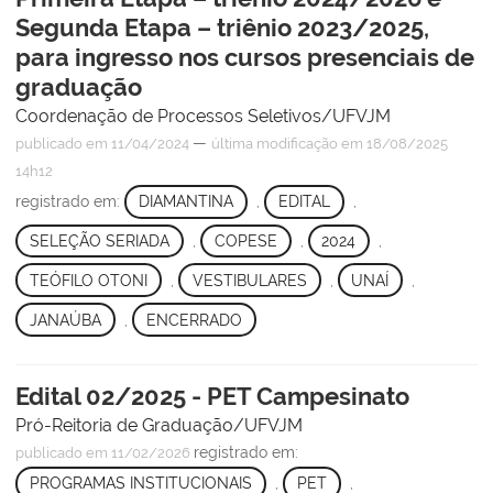
Segunda Etapa – triênio 2023/2025,
para ingresso nos cursos presenciais de
graduação
Coordenação de Processos Seletivos/UFVJM
—
publicado
em 11/04/2024
última modificação
em 18/08/2025
14h12
registrado em:
DIAMANTINA
,
EDITAL
,
SELEÇÃO SERIADA
,
COPESE
,
2024
,
TEÓFILO OTONI
,
VESTIBULARES
,
UNAÍ
,
JANAÚBA
,
ENCERRADO
Edital 02/2025 - PET Campesinato
Pró-Reitoria de Graduação/UFVJM
registrado em:
publicado
em 11/02/2026
PROGRAMAS INSTITUCIONAIS
,
PET
,