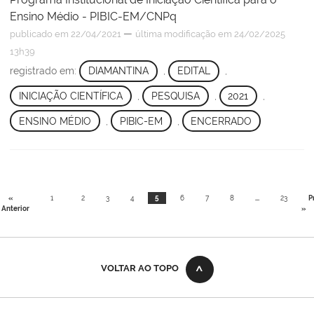
Ensino Médio - PIBIC-EM/CNPq
—
publicado
em 22/04/2021
última modificação
em 24/02/2025
13h39
registrado em:
DIAMANTINA
,
EDITAL
,
INICIAÇÃO CIENTÍFICA
,
PESQUISA
,
2021
,
ENSINO MÉDIO
,
PIBIC-EM
,
ENCERRADO
«
1
2
3
4
5
6
7
8
...
23
P
Anterior
»
VOLTAR AO TOPO