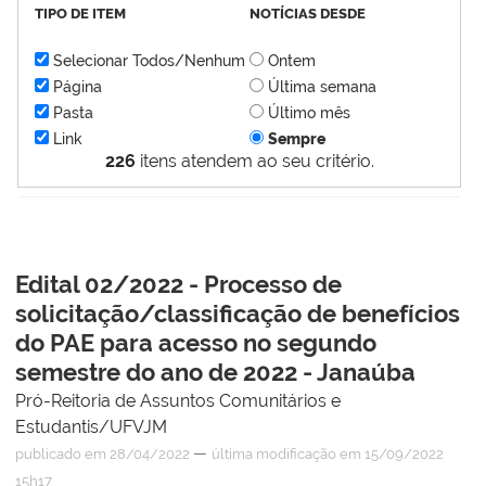
TIPO DE ITEM
NOTÍCIAS DESDE
Selecionar Todos/Nenhum
Ontem
Página
Última semana
Pasta
Último mês
Link
Sempre
226
itens atendem ao seu critério.
Edital 02/2022 - Processo de
solicitação/classificação de benefícios
do PAE para acesso no segundo
semestre do ano de 2022 - Janaúba
Pró-Reitoria de Assuntos Comunitários e
Estudantis/UFVJM
—
publicado
em 28/04/2022
última modificação
em 15/09/2022
15h17