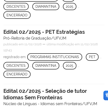
DISCENTES
,
DIAMANTINA
,
2025
,
ENCERRADO
Edital 02/2025 - PET Estratégias
Pró-Reitoria de Graduação/UFVJM
—
publicado
em 11/02/2026
última modificação
em 11/02/2026
15h43
registrado em:
PROGRAMAS INSTITUCIONAIS
,
PET
,
DISCENTES
,
DIAMANTINA
,
2025
,
ENCERRADO
Edital 02/2025 - Seleção de tutor
Idiomas Sem Fronteiras
Núcleo de Línguas - Idiomas sem Fronteiras/UFVJM