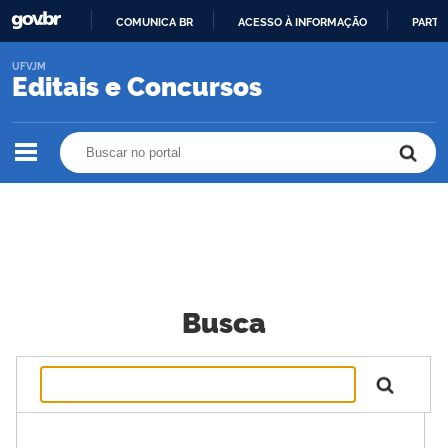
COMUNICA BR
ACESSO À INFORMAÇÃO
PARTI
IR
UFVJM
PARA
Editais e Concursos
O
CONTEÚDO
Buscar no portal
Buscar no portal
Busca