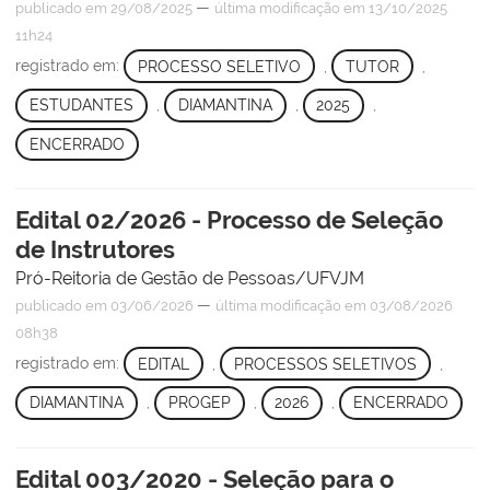
—
publicado
em 29/08/2025
última modificação
em 13/10/2025
11h24
registrado em:
PROCESSO SELETIVO
,
TUTOR
,
ESTUDANTES
,
DIAMANTINA
,
2025
,
ENCERRADO
Edital 02/2026 - Processo de Seleção
de Instrutores
Pró-Reitoria de Gestão de Pessoas/UFVJM
—
publicado
em 03/06/2026
última modificação
em 03/08/2026
08h38
registrado em:
EDITAL
,
PROCESSOS SELETIVOS
,
DIAMANTINA
,
PROGEP
,
2026
,
ENCERRADO
Edital 003/2020 - Seleção para o