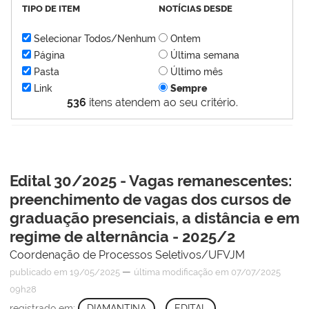
TIPO DE ITEM
NOTÍCIAS DESDE
Selecionar Todos/Nenhum
Ontem
Página
Última semana
Pasta
Último mês
Link
Sempre
536
itens atendem ao seu critério.
Edital 30/2025 - Vagas remanescentes:
preenchimento de vagas dos cursos de
graduação presenciais, a distância e em
regime de alternância - 2025/2
Coordenação de Processos Seletivos/UFVJM
—
publicado
em 19/05/2025
última modificação
em 07/07/2025
09h28
registrado em:
DIAMANTINA
,
EDITAL
,