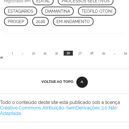
registrado em:
EDITAL
,
PROCESSOS SELETIVOS
,
ESTAGIÁRIOS
,
DIAMANTINA
,
TEÓFILO OTONI
,
PROGEP
,
2026
,
EM ANDAMENTO
1
...
33
34
35
36
37
38
39
...
54
ior
VOLTAR AO TOPO
Todo o conteúdo deste site está publicado sob a licença
Creative Commons Atribuição-SemDerivações 3.0 Não
Adaptada
.