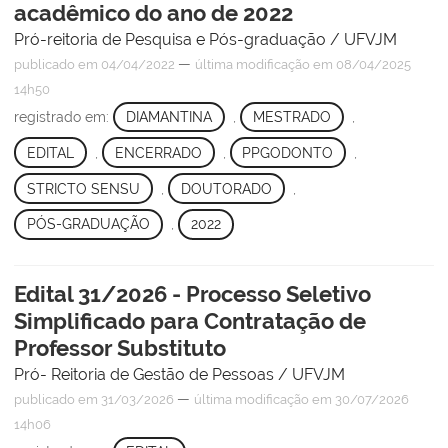
acadêmico do ano de 2022
Pró-reitoria de Pesquisa e Pós-graduação / UFVJM
—
publicado
em 04/04/2022
última modificação
em 08/04/2025
14h50
registrado em:
DIAMANTINA
,
MESTRADO
,
EDITAL
,
ENCERRADO
,
PPGODONTO
,
STRICTO SENSU
,
DOUTORADO
,
PÓS-GRADUAÇÃO
,
2022
Edital 31/2026 - Processo Seletivo
Simplificado para Contratação de
Professor Substituto
Pró- Reitoria de Gestão de Pessoas / UFVJM
—
publicado
em 31/03/2026
última modificação
em 30/07/2026
14h06