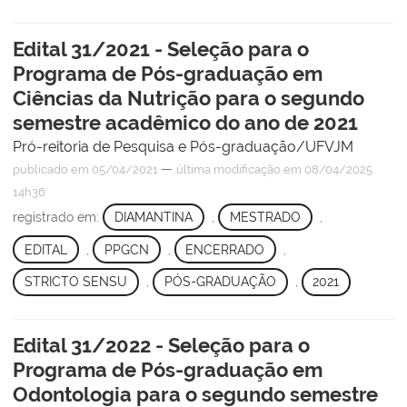
Edital 31/2021 - Seleção para o
Programa de Pós-graduação em
Ciências da Nutrição para o segundo
semestre acadêmico do ano de 2021
Pró-reitoria de Pesquisa e Pós-graduação/UFVJM
—
publicado
em 05/04/2021
última modificação
em 08/04/2025
14h36
registrado em:
DIAMANTINA
,
MESTRADO
,
EDITAL
,
PPGCN
,
ENCERRADO
,
STRICTO SENSU
,
PÓS-GRADUAÇÃO
,
2021
Edital 31/2022 - Seleção para o
Programa de Pós-graduação em
Odontologia para o segundo semestre