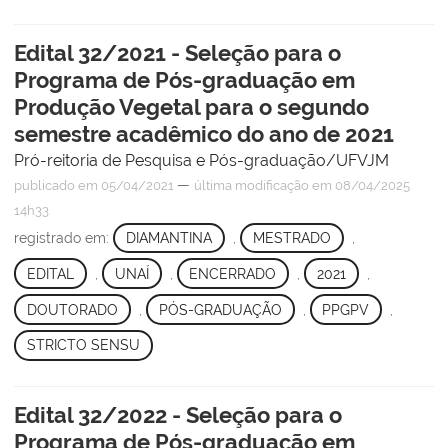
Edital 32/2021 - Seleção para o
Programa de Pós-graduação em
Produção Vegetal para o segundo
semestre acadêmico do ano de 2021
Pró-reitoria de Pesquisa e Pós-graduação/UFVJM
—
publicado
em 05/04/2021
última modificação
em 08/04/2025
14h33
registrado em:
DIAMANTINA
,
MESTRADO
,
EDITAL
,
UNAÍ
,
ENCERRADO
,
2021
,
DOUTORADO
,
PÓS-GRADUAÇÃO
,
PPGPV
,
STRICTO SENSU
Edital 32/2022 - Seleção para o
Programa de Pós-graduação em