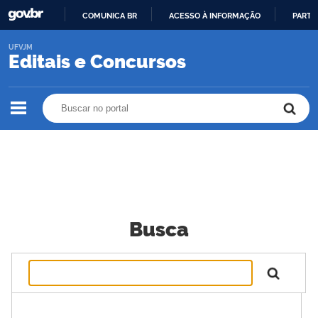
COMUNICA BR
ACESSO À INFORMAÇÃO
PARTI
IR
UFVJM
PARA
Editais e Concursos
O
CONTEÚDO
Buscar no portal
Buscar no portal
Busca