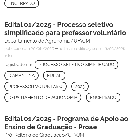
ENCERRADO
Edital 01/2025 - Processo seletivo
simplificado para professor voluntário
Departamento de Agronomia/UFVJM
—
publicado
em 20/08/2025
última modificação
em 13/03/2026
11h11
registrado em:
PROCESSO SELETIVO SIMPLIFICADO
,
DIAMANTINA
,
EDITAL
,
PROFESSOR VOLUNTÁRIO
,
2025
,
DEPARTAMENTO DE AGRONOMIA
,
ENCERRADO
Edital 01/2025 - Programa de Apoio ao
Ensino de Graduação - Proae
Pró-Reitoria de Graduação/UFVJM