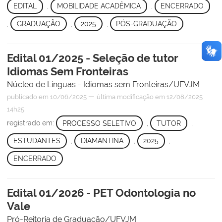
EDITAL
,
MOBILIDADE ACADÊMICA
,
ENCERRADO
,
GRADUAÇÃO
,
2025
,
PÓS-GRADUAÇÃO
Edital 01/2025 - Seleção de tutor
Idiomas Sem Fronteiras
Núcleo de Línguas - Idiomas sem Fronteiras/UFVJM
—
publicado
em 10/06/2025
última modificação
em 12/08/2025
14h25
registrado em:
PROCESSO SELETIVO
,
TUTOR
,
ESTUDANTES
,
DIAMANTINA
,
2025
,
ENCERRADO
Edital 01/2026 - PET Odontologia no
Vale
Pró-Reitoria de Graduação/UFVJM