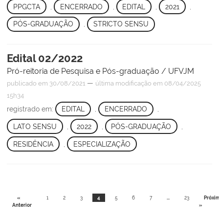
PPGCTA
,
ENCERRADO
,
EDITAL
,
2021
,
PÓS-GRADUAÇÃO
,
STRICTO SENSU
Edital 02/2022
Pró-reitoria de Pesquisa e Pós-graduação / UFVJM
—
publicado
em 30/08/2021
última modificação
em 08/04/2025
15h34
registrado em:
EDITAL
,
ENCERRADO
,
LATO SENSU
,
2022
,
PÓS-GRADUAÇÃO
,
RESIDÊNCIA
,
ESPECIALIZAÇÃO
«
1
2
3
4
5
6
7
...
23
Próxi
Anterior
»