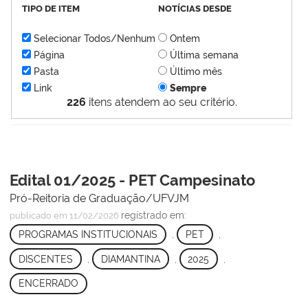
TIPO DE ITEM
NOTÍCIAS DESDE
Selecionar Todos/Nenhum
Ontem
Página
Última semana
Pasta
Último mês
Link
Sempre
226
itens atendem ao seu critério.
Edital 01/2025 - PET Campesinato
Pró-Reitoria de Graduação/UFVJM
registrado em:
publicado
em 11/02/2026
PROGRAMAS INSTITUCIONAIS
,
PET
,
DISCENTES
,
DIAMANTINA
,
2025
,
ENCERRADO