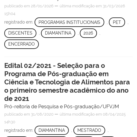
—
publicado
em 28/01/2026
última modificação
em 31/03/2026
15h04
registrado em:
PROGRAMAS INSTITUCIONAIS
,
PET
,
DISCENTES
,
DIAMANTINA
,
2026
,
ENCERRADO
Edital 02/2021 - Seleção para o
Programa de Pós-graduação em
Ciência e Tecnologia de Alimentos para
o primeiro semestre acadêmico do ano
de 2021
Pró-reitoria de Pesquisa e Pós-graduação/UFVJM
—
publicado
em 31/08/2020
última modificação
em 08/04/2025
14h30
registrado em:
DIAMANTINA
,
MESTRADO
,