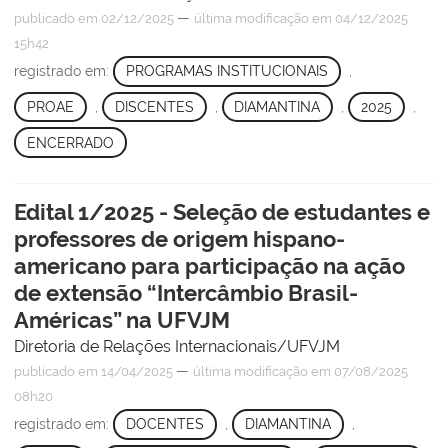
—
publicado
em 02/12/2025
última modificação
em 04/12/2025
15h42
registrado em:
PROGRAMAS INSTITUCIONAIS
,
PROAE
,
DISCENTES
,
DIAMANTINA
,
2025
,
ENCERRADO
Edital 1/2025 - Seleção de estudantes e
professores de origem hispano-
americano para participação na ação
de extensão “Intercâmbio Brasil-
Américas” na UFVJM
Diretoria de Relações Internacionais/UFVJM
—
publicado
em 14/04/2025
última modificação
em 07/08/2025
08h20
registrado em:
DOCENTES
,
DIAMANTINA
,