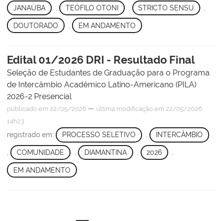
JANAÚBA
,
TEÓFILO OTONI
,
STRICTO SENSU
,
DOUTORADO
,
EM ANDAMENTO
Edital 01/2026 DRI - Resultado Final
Seleção de Estudantes de Graduação para o Programa
de Intercâmbio Acadêmico Latino-Americano (PILA)
2026-2 Presencial
—
publicado
em 22/05/2026
última modificação
em 22/05/2026
14h23
registrado em:
PROCESSO SELETIVO
,
INTERCÂMBIO
,
COMUNIDADE
,
DIAMANTINA
,
2026
,
EM ANDAMENTO