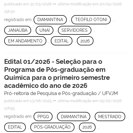
—
publicado
em 31/03/2026
última modificação
em 20/05/2026
15h30
registrado em:
DIAMANTINA
,
TEÓFILO OTONI
,
JANAÚBA
,
UNAÍ
,
SERVIDORES
,
EM ANDAMENTO
,
EDITAL
,
2026
Edital 01/2026 - Seleção para o
Programa de Pós-graduação em
Química para o primeiro semestre
acadêmico do ano de 2026
Pró-reitoria de Pesquisa e Pós-graduação / UFVJM
—
publicado
em 13/08/2025
última modificação
em 05/02/2026
10h55
registrado em:
PPGQ
,
DIAMANTINA
,
MESTRADO
,
EDITAL
,
PÓS-GRADUAÇÃO
,
2026
,