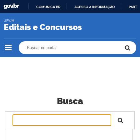
COMUNICA BR
ACESSO À INFORMAÇÃO
PARTI
IR
UFVJM
PARA
Editais e Concursos
O
CONTEÚDO
Buscar no portal
Buscar no portal
Busca