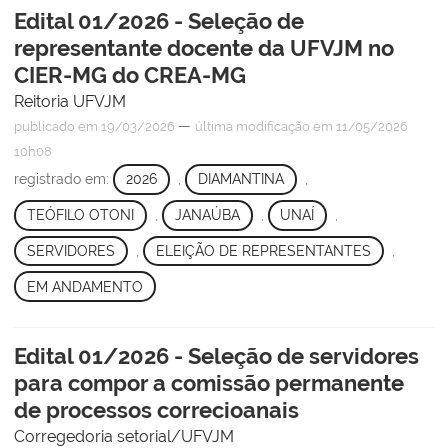
Edital 01/2026 - Seleção de
representante docente da UFVJM no
CIER-MG do CREA-MG
Reitoria UFVJM
—
publicado
em 19/03/2026
última modificação
em 11/05/2026
10h08
registrado em:
2026
,
DIAMANTINA
,
TEÓFILO OTONI
,
JANAÚBA
,
UNAÍ
,
SERVIDORES
,
ELEIÇÃO DE REPRESENTANTES
,
EM ANDAMENTO
Edital 01/2026 - Seleção de servidores
para compor a comissão permanente
de processos correcioanais
Corregedoria setorial/UFVJM