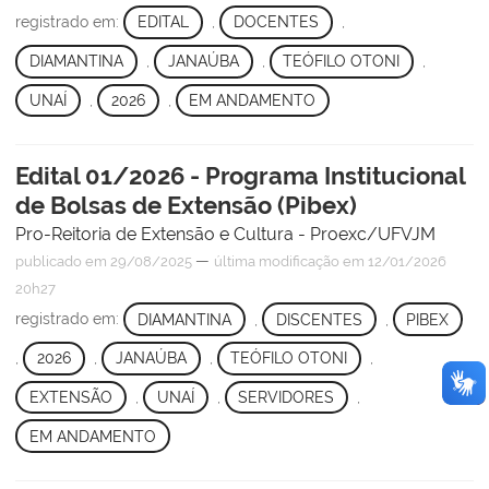
registrado em:
EDITAL
,
DOCENTES
,
DIAMANTINA
,
JANAÚBA
,
TEÓFILO OTONI
,
UNAÍ
,
2026
,
EM ANDAMENTO
Edital 01/2026 - Programa Institucional
de Bolsas de Extensão (Pibex)
Pro-Reitoria de Extensão e Cultura - Proexc/UFVJM
—
publicado
em 29/08/2025
última modificação
em 12/01/2026
20h27
registrado em:
DIAMANTINA
,
DISCENTES
,
PIBEX
,
2026
,
JANAÚBA
,
TEÓFILO OTONI
,
EXTENSÃO
,
UNAÍ
,
SERVIDORES
,
EM ANDAMENTO