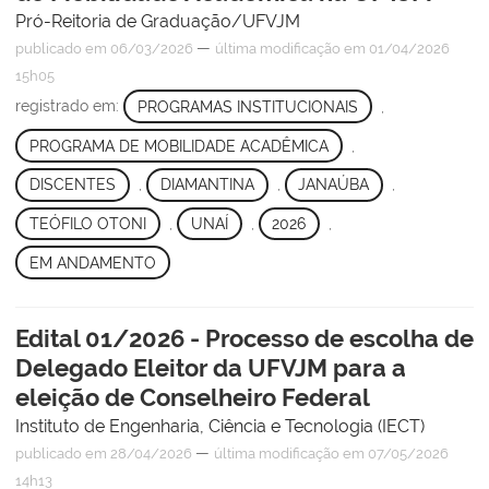
Pró-Reitoria de Graduação/UFVJM
—
publicado
em 06/03/2026
última modificação
em 01/04/2026
15h05
registrado em:
PROGRAMAS INSTITUCIONAIS
,
PROGRAMA DE MOBILIDADE ACADÊMICA
,
DISCENTES
,
DIAMANTINA
,
JANAÚBA
,
TEÓFILO OTONI
,
UNAÍ
,
2026
,
EM ANDAMENTO
Edital 01/2026 - Processo de escolha de
Delegado Eleitor da UFVJM para a
eleição de Conselheiro Federal
Instituto de Engenharia, Ciência e Tecnologia (IECT)
—
publicado
em 28/04/2026
última modificação
em 07/05/2026
14h13