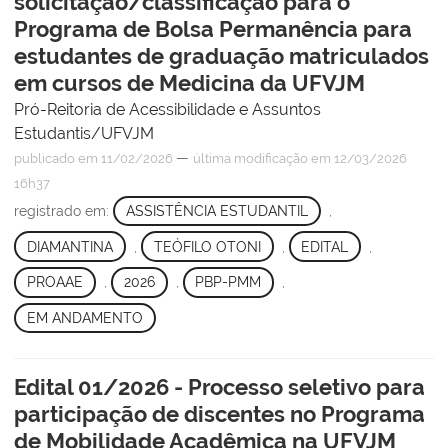
solicitação/classificação para o
Programa de Bolsa Permanência para
estudantes de graduação matriculados
em cursos de Medicina da UFVJM
Pró-Reitoria de Acessibilidade e Assuntos
Estudantis/UFVJM
—
publicado
em 11/02/2026
última modificação
em 12/03/2026
16h37
registrado em:
ASSISTÊNCIA ESTUDANTIL
,
DIAMANTINA
,
TEÓFILO OTONI
,
EDITAL
,
PROAAE
,
2026
,
PBP-PMM
,
EM ANDAMENTO
Edital 01/2026 - Processo seletivo para
participação de discentes no Programa
de Mobilidade Acadêmica na UFVJM