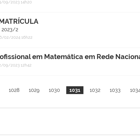
4/09/2023 14h20
 MATRÍCULA
- 2023/2
6/02/2024 16h22
 Profissional em Matemática em Rede Nacio
2/09/2023 12h42
1028
1029
1030
1031
1032
1033
103