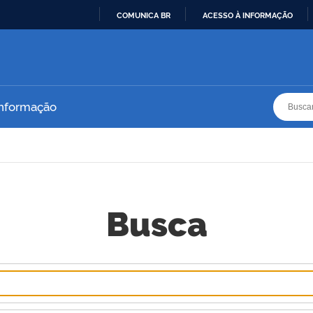
COMUNICA BR
ACESSO À INFORMAÇÃO
IR
PARA
O
CONTEÚDO
Busca
Busca
Informação
Busca