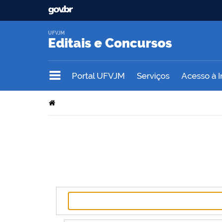
UFVJM
Editais e Concursos
Portal UFVJM
Serviços
Acesso à 