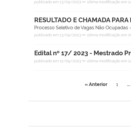
—
publicado
em 13/09/2023
última modificação
em 1
RESULTADO E CHAMADA PARA
Processo Seletivo de Vagas Não Ocupadas 
—
publicado
em 13/09/2023
última modificação
em 0
Edital nº 17/ 2023 - Mestrado
—
publicado
em 12/09/2023
última modificação
em 1
« Anterior
1
...