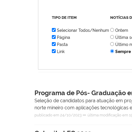
TIPO DE ITEM
NOTÍCIAS 
Selecionar Todos/Nenhum
Ontem
Página
Última 
Pasta
Último 
Link
Sempre
Programa de Pós- Graduação em
Seleção de candidatos para atuação em proje
norte mineiro com aplicações tecnológicas em
—
publicado
em 24/10/2023
última modificação
em 19