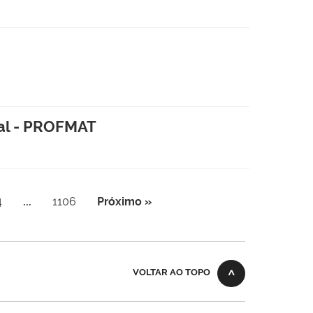
nal - PROFMAT
4
...
1106
Próximo »
VOLTAR AO TOPO