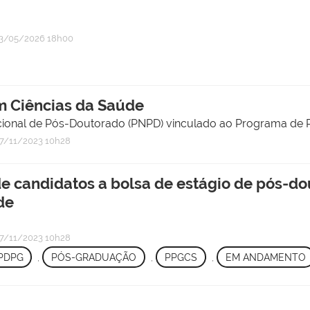
3/05/2026 18h00
 Ciências da Saúde
cional de Pós-Doutorado (PNPD) vinculado ao Programa de
7/11/2023 10h28
e candidatos a bolsa de estágio de pós-d
de
7/11/2023 10h28
PDPG
,
PÓS-GRADUAÇÃO
,
PPGCS
,
EM ANDAMENTO