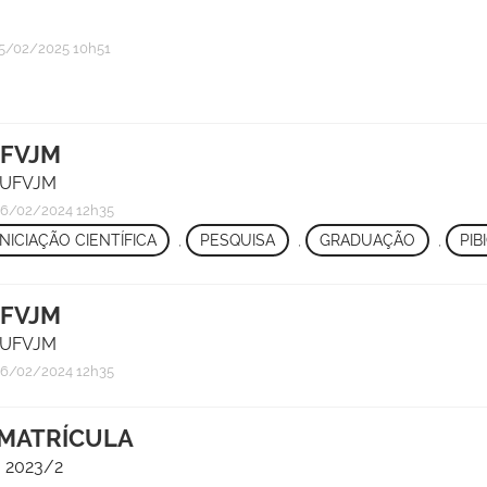
5/02/2025 10h51
UFVJM
/ UFVJM
6/02/2024 12h35
INICIAÇÃO CIENTÍFICA
,
PESQUISA
,
GRADUAÇÃO
,
PIB
UFVJM
/ UFVJM
6/02/2024 12h35
 MATRÍCULA
- 2023/2