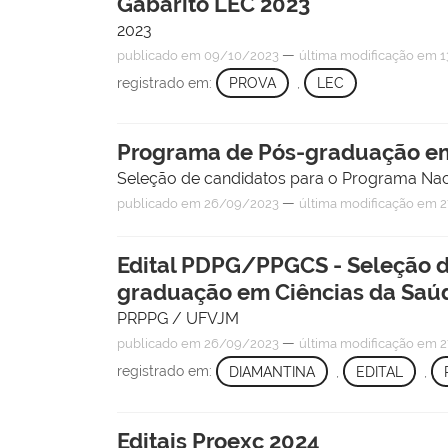
Gabarito LEC 2023
2023
—
publicado
em 09/10/2023
última modificação
em 1
registrado em:
PROVA
,
LEC
Programa de Pós-graduação em
Seleção de candidatos para o Programa Na
—
publicado
em 26/09/2023
última modificação
em 2
Edital PDPG/PPGCS - Seleção d
graduação em Ciências da Saú
PRPPG / UFVJM
—
publicado
em 26/09/2023
última modificação
em 2
registrado em:
DIAMANTINA
,
EDITAL
,
Editais Proexc 2024