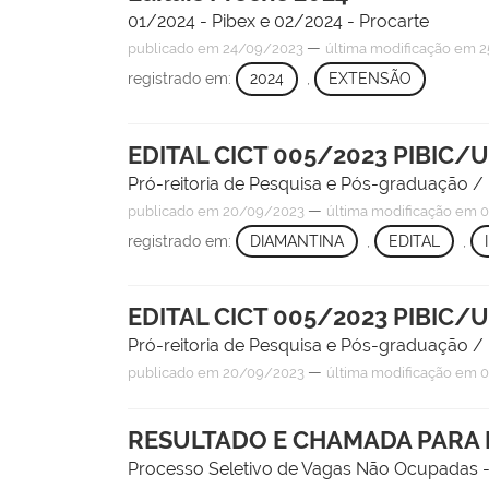
01/2024 - Pibex e 02/2024 - Procarte
—
publicado
em 24/09/2023
última modificação
em 2
registrado em:
2024
,
EXTENSÃO
EDITAL CICT 005/2023 PIBIC/
Pró-reitoria de Pesquisa e Pós-graduação 
—
publicado
em 20/09/2023
última modificação
em 0
registrado em:
DIAMANTINA
,
EDITAL
,
EDITAL CICT 005/2023 PIBIC/
Pró-reitoria de Pesquisa e Pós-graduação 
—
publicado
em 20/09/2023
última modificação
em 0
RESULTADO E CHAMADA PARA
Processo Seletivo de Vagas Não Ocupadas 