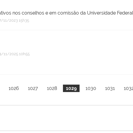
rativos nos conselhos e em comissão da Universidade Federa
/11/2023 15h35
/11/2025 10h55
1026
1027
1028
1029
1030
1031
103