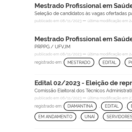
Mestrado Profissional em Saúde
Seleção de candidatos às vagas ofertadas p
—
publicado
em 08/11/2023
última modificação
em 24
Mestrado Profissional em Saúde
PRPPG / UFVJM
—
publicado
em 08/11/2023
última modificação
em 24
registrado em:
MESTRADO
,
EDITAL
,
P
Edital 02/2023 - Eleição de re
Comissão Eleitoral dos Técnicos Administ
—
publicado
em 06/11/2023
última modificação
em 27
registrado em:
DIAMANTINA
,
EDITAL
,
EM ANDAMENTO
,
UNAÍ
,
SERVIDORE