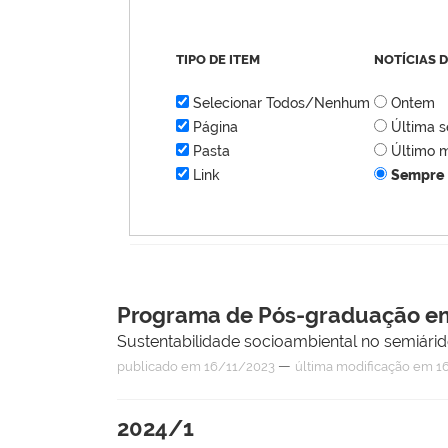
TIPO DE ITEM
NOTÍCIAS 
Selecionar Todos/Nenhum
Ontem
Página
Última 
Pasta
Último 
Link
Sempre
Programa de Pós-graduação em
Sustentabilidade socioambiental no semiári
—
publicado
em 16/11/2023
última modificação
em 16
2024/1