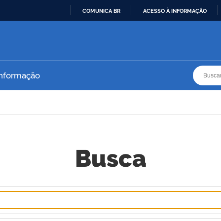
COMUNICA BR
ACESSO À INFORMAÇÃO
IR
PARA
O
CONTEÚDO
Busca
Busca
Informação
Busca