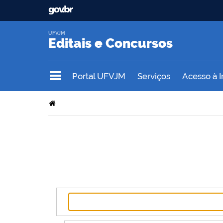
UFVJM
Editais e Concursos
Portal UFVJM
Serviços
Acesso à 