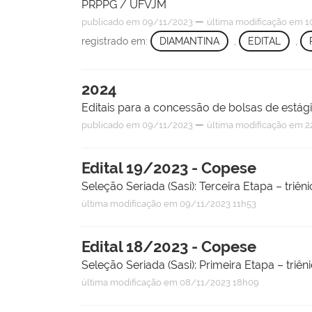
PRPPG / UFVJM
—
publicado
em 09/11/2023
última modificação
em 1
registrado em:
DIAMANTINA
,
EDITAL
,
2024
Editais para a concessão de bolsas de estág
—
publicado
em 09/11/2023
última modificação
em 2
Edital 19/2023 - Copese
Seleção Seriada (Sasi): Terceira Etapa – tri
última modificação
em 09/11/2023 11h53
Edital 18/2023 - Copese
Seleção Seriada (Sasi): Primeira Etapa – tri
última modificação
em 08/11/2023 18h09