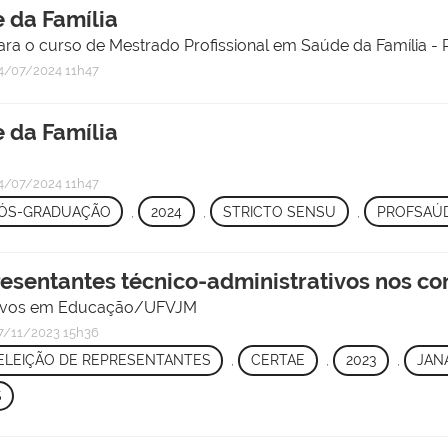
 da Família
ara o curso de Mestrado Profissional em Saúde da Família 
/07/2024 11h47
 da Família
/07/2024 11h47
ÓS-GRADUAÇÃO
,
2024
,
STRICTO SENSU
,
PROFSAÚ
presentantes técnico-administrativos nos 
rativos em Educação/UFVJM
/11/2023 15h36
ELEIÇÃO DE REPRESENTANTES
,
CERTAE
,
2023
,
JAN
S