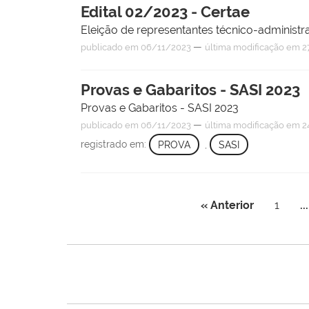
Edital 02/2023 - Certae
Eleição de representantes técnico-administ
—
publicado
em 06/11/2023
última modificação
em 27
Provas e Gabaritos - SASI 2023
Provas e Gabaritos - SASI 2023
—
publicado
em 06/11/2023
última modificação
em 24
registrado em:
PROVA
,
SASI
« Anterior
1
...