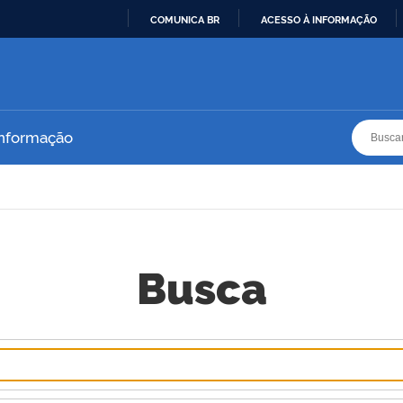
COMUNICA BR
ACESSO À INFORMAÇÃO
IR
PARA
O
CONTEÚDO
Busca
Busca
Informação
Busca