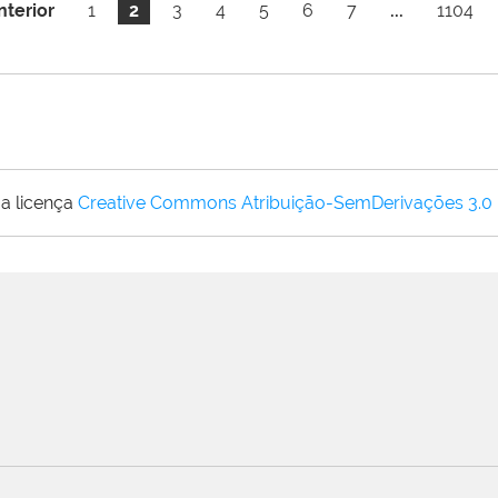
nterior
1
2
3
4
5
6
7
...
1104
a licença
Creative Commons Atribuição-SemDerivações 3.0