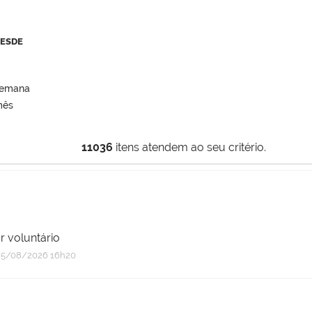
DESDE
semana
mês
11036
itens atendem ao seu critério.
r voluntário
5/08/2026 16h20