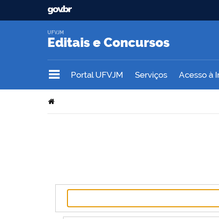
UFVJM
Editais e Concursos
Portal UFVJM
Serviços
Acesso à 