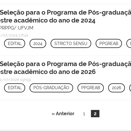
 Seleção para o Programa de Pós-graduaç
stre acadêmico do ano de 2024
 - PRPPG/ UFVJM
/07/2024 17h41
,
EDITAL
,
2024
,
STRICTO SENSU
,
PPGREAB
,
 Seleção para o Programa de Pós-graduaç
stre acadêmico do ano de 2026
0/07/2026 19h59
,
EDITAL
,
PÓS-GRADUAÇÃO
,
PPGREAB
,
2026
,
« Anterior
1
2