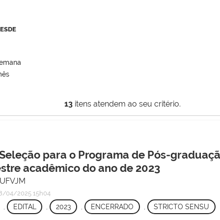
DESDE
semana
mês
13
itens atendem ao seu critério.
 Seleção para o Programa de Pós-graduaç
stre acadêmico do ano de 2023
/ UFVJM
/04/2025 15h04
,
EDITAL
,
2023
,
ENCERRADO
,
STRICTO SENSU