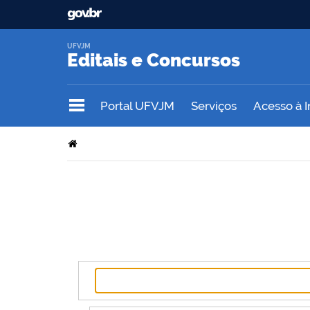
UFVJM
Editais e Concursos
Portal UFVJM
Serviços
Acesso à 