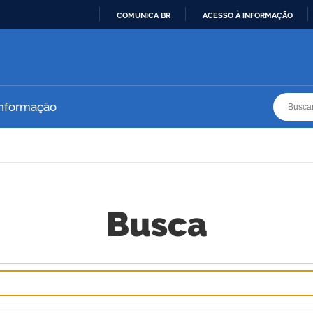
COMUNICA BR
ACESSO À INFORMAÇÃO
IR
PARA
O
CONTEÚDO
Busca
Busca
Informação
Busca