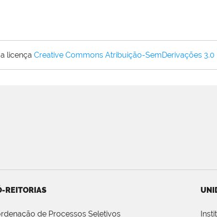
a licença
Creative Commons Atribuição-SemDerivações 3.0
-REITORIAS
UNI
rdenação de Processos Seletivos
Inst