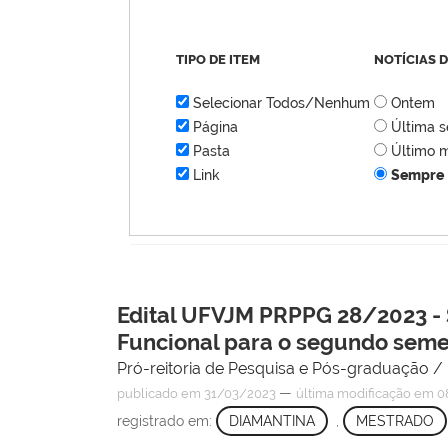
TIPO DE ITEM
NOTÍCIAS 
Selecionar Todos/Nenhum
Ontem
Página
Última 
Pasta
Último 
Link
Sempre
Edital UFVJM PRPPG 28/2023 -
Funcional para o segundo seme
Pró-reitoria de Pesquisa e Pós-graduação 
—
publicado
em 31/03/2023
última modificação
em 08
registrado em:
DIAMANTINA
,
MESTRADO