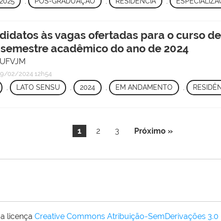
2025
,
PÓS-GRADUAÇÃO
,
RESIDÊNCIA
,
ESPECIALIZ
didatos às vagas ofertadas para o curso de
o semestre acadêmico do ano de 2024
/ UFVJM
9/02/2024 12h54
,
LATO SENSU
,
2024
,
EM ANDAMENTO
,
RESIDÊ
1
2
3
Próximo »
a licença
Creative Commons Atribuição-SemDerivações 3.0