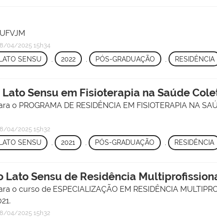
/ UFVJM
8/04/2025 15h34
LATO SENSU
,
2022
,
PÓS-GRADUAÇÃO
,
RESIDÊNCIA
Lato Sensu em Fisioterapia na Saúde Cole
s para o PROGRAMA DE RESIDÊNCIA EM FISIOTERAPIA NA SA
8/04/2025 15h32
LATO SENSU
,
2021
,
PÓS-GRADUAÇÃO
,
RESIDÊNCIA
o Lato Sensu de Residência Multiprofissio
s para o curso de ESPECIALIZAÇÃO EM RESIDÊNCIA MULTIP
21.
8/04/2025 15h32