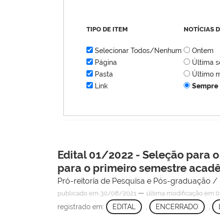
TIPO DE ITEM
NOTÍCIAS 
Selecionar Todos/Nenhum
Ontem
Página
Última 
Pasta
Último 
Link
Sempre
Edital 01/2022 - Seleção para 
para o primeiro semestre acad
Pró-reitoria de Pesquisa e Pós-graduação 
—
publicado
em 30/08/2021
última modificação
em 0
registrado em:
EDITAL
,
ENCERRADO
,