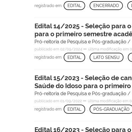
registrado em:
EDITAL
,
ENCERRADO
,
Edital 14/2025 - Seleção para 
para o primeiro semestre acad
Pró-reitoria de Pesquisa e Pós-graduação 
—
publicado
em 02/09/2024
última modificação
em 0
registrado em:
EDITAL
,
LATO SENSU
,
Edital 15/2023 - Seleção de can
Saúde do Idoso para o primeir
Pró-reitoria de Pesquisa e Pós-graduação 
—
publicado
em 01/09/2022
última modificação
em 0
registrado em:
EDITAL
,
PÓS-GRADUAÇÃO
Edital 16/2023 - Seleção para 