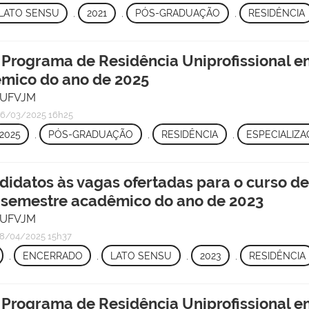
LATO SENSU
,
2021
,
PÓS-GRADUAÇÃO
,
RESIDÊNCIA
o Programa de Residência Uniprofissional e
êmico do ano de 2025
/ UFVJM
6/03/2025 16h25
2025
,
PÓS-GRADUAÇÃO
,
RESIDÊNCIA
,
ESPECIALIZ
didatos às vagas ofertadas para o curso de
o semestre acadêmico do ano de 2023
/ UFVJM
8/04/2025 15h37
,
ENCERRADO
,
LATO SENSU
,
2023
,
RESIDÊNCIA
o Programa de Residência Uniprofissional e