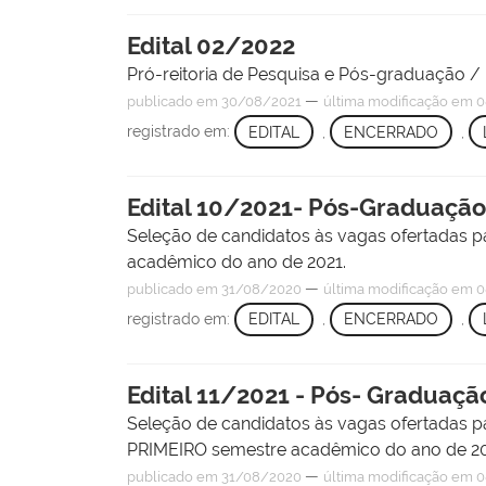
Edital 02/2022
Pró-reitoria de Pesquisa e Pós-graduação 
—
publicado
em 30/08/2021
última modificação
em 0
registrado em:
EDITAL
,
ENCERRADO
,
Edital 10/2021- Pós-Graduação 
Seleção de candidatos às vagas ofertada
acadêmico do ano de 2021.
—
publicado
em 31/08/2020
última modificação
em 0
registrado em:
EDITAL
,
ENCERRADO
,
Edital 11/2021 - Pós- Graduaçã
Seleção de candidatos às vagas ofertada
PRIMEIRO semestre acadêmico do ano de 20
—
publicado
em 31/08/2020
última modificação
em 0