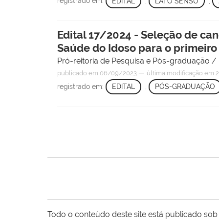
registrado em:
EDITAL
,
LATO SENSU
,
Edital 17/2024 - Seleção de can
Saúde do Idoso para o primeir
Pró-reitoria de Pesquisa e Pós-graduação 
—
publicado
em 06/09/2023
última modificação
em 2
registrado em:
EDITAL
,
PÓS-GRADUAÇÃO
Todo o conteúdo deste site está publicado sob 