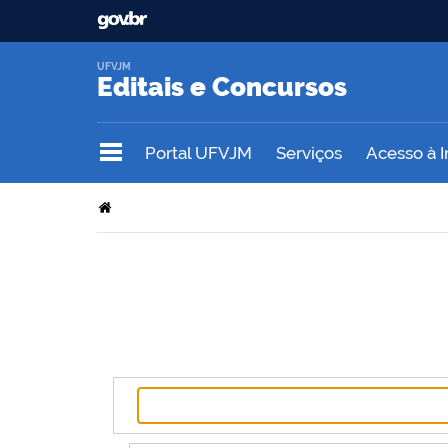
UFVJM
Editais e Concursos
Portal UFVJM
Serviços
Acesso à 