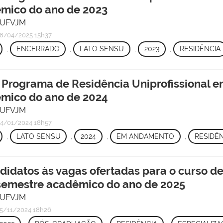
êmico do ano de 2023
/ UFVJM
8/04/2025 15h37
,
ENCERRADO
,
LATO SENSU
,
2023
,
RESIDÊNCIA
o Programa de Residência Uniprofissional e
êmico do ano de 2024
/ UFVJM
4/01/2024 18h57
,
LATO SENSU
,
2024
,
EM ANDAMENTO
,
RESIDÊ
ndidatos às vagas ofertadas para o curso 
o semestre acadêmico do ano de 2025
/ UFVJM
5/11/2024 18h26