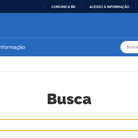
COMUNICA BR
ACESSO À INFORMAÇÃO
IR
PARA
O
CONTEÚDO
Busca
Busca
Informação
Busca