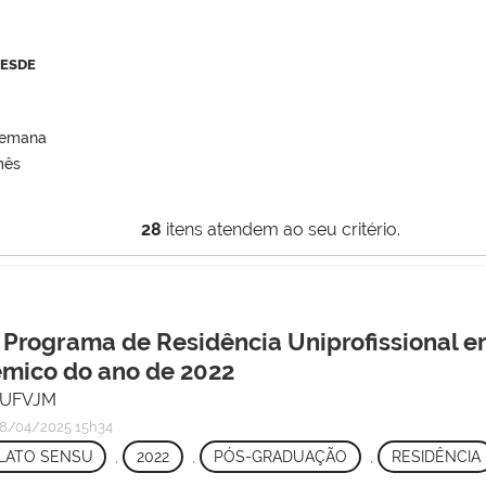
DESDE
semana
mês
28
itens atendem ao seu critério.
o Programa de Residência Uniprofissional e
êmico do ano de 2022
/ UFVJM
8/04/2025 15h34
LATO SENSU
,
2022
,
PÓS-GRADUAÇÃO
,
RESIDÊNCIA