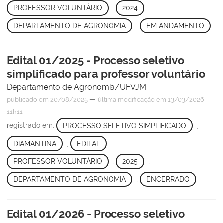
PROFESSOR VOLUNTÁRIO
,
2024
,
DEPARTAMENTO DE AGRONOMIA
,
EM ANDAMENTO
Edital 01/2025 - Processo seletivo
simplificado para professor voluntário
Departamento de Agronomia/UFVJM
—
publicado
em 20/08/2025
última modificação
em 13/03/2026
11h11
registrado em:
PROCESSO SELETIVO SIMPLIFICADO
,
DIAMANTINA
,
EDITAL
,
PROFESSOR VOLUNTÁRIO
,
2025
,
DEPARTAMENTO DE AGRONOMIA
,
ENCERRADO
Edital 01/2026 - Processo seletivo