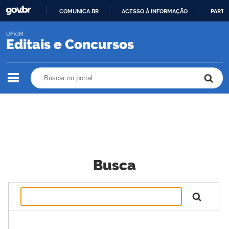
COMUNICA BR
ACESSO À INFORMAÇÃO
PARTI
IR
UFVJM
PARA
Editais e Concursos
O
CONTEÚDO
Buscar no portal
Buscar no portal
Busca