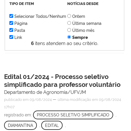
TIPO DE ITEM
NOTÍCIAS DESDE
Selecionar Todos/Nenhum
Ontem
Página
Última semana
Pasta
Último mês
Link
Sempre
6
itens atendem ao seu critério.
Edital 01/2024 - Processo seletivo
simplificado para professor voluntário
Departamento de Agronomia/UFVJM
—
publicado
em 09/08/2024
última modificação
em 09/08/2024
17h07
registrado em:
PROCESSO SELETIVO SIMPLIFICADO
,
DIAMANTINA
,
EDITAL
,