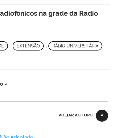
radiofônicos na grade da Radio
DE
,
EXTENSÃO
,
RÁDIO UNIVERSITÁRIA
,
o »
VOLTAR AO TOPO
 Não Adaptada
.