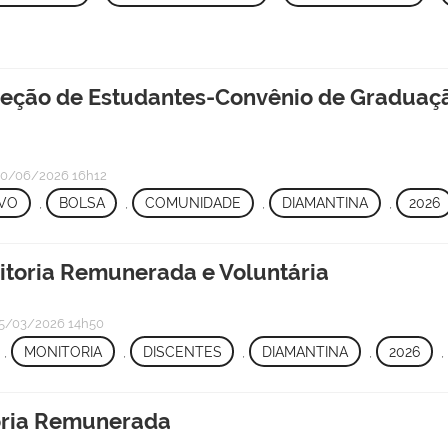
eção de Estudantes-Convênio de Graduaçã
0/06/2026 16h12
IVO
,
BOLSA
,
COMUNIDADE
,
DIAMANTINA
,
2026
itoria Remunerada e Voluntária
5/03/2026 14h50
,
MONITORIA
,
DISCENTES
,
DIAMANTINA
,
2026
,
toria Remunerada