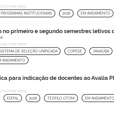
5/03/2026 14h51
PROGRAMAS INSTITUCIONAIS
,
2026
,
EM ANDAMENTO
so no primeiro e segundo semestres letivos
JM
5/06/2026 16h56
SISTEMA DE SELEÇÃO UNIFICADA
,
COPESE
,
JANAÚBA
M ANDAMENTO
ca para indicação de docentes ao Avalia P
2/02/2026 15h29
,
EDITAL
,
2026
,
TEÓFILO OTONI
,
EM ANDAMENT