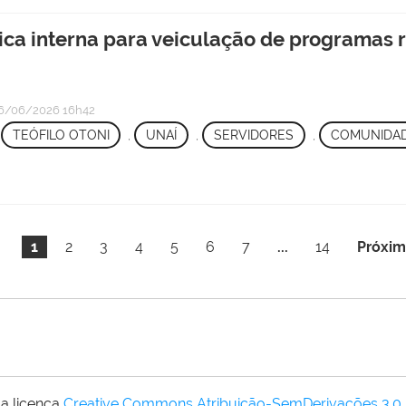
ca interna para veiculação de programas 
6/06/2026 16h42
,
TEÓFILO OTONI
,
UNAÍ
,
SERVIDORES
,
COMUNIDA
1
2
3
4
5
6
7
...
14
Próxim
a licença
Creative Commons Atribuição-SemDerivações 3.0