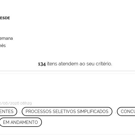
DESDE
semana
mês
134
itens atendem ao seu critério.
2/06/2026 08h29
ENTES
,
PROCESSOS SELETIVOS SIMPLIFICADOS
,
CONCU
EM ANDAMENTO