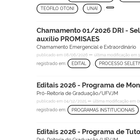
TEÓFILO OTONI
,
UNAÍ
,
Chamamento 01/2026 DRI - Sel
auxílio PROMISAES
Chamamento Emergencial e Extraordinário
—
publicado
em 08/06/2026
última modificação
em 1
registrado em:
EDITAL
,
PROCESSO SELET
Editais 2026 - Programa de Mon
Pró-Reitoria de Graduação/UFVJM
—
publicado
em 04/12/2025
última modificação
em 0
registrado em:
PROGRAMAS INSTITUCIONAIS
Editais 2026 - Programa de Tu
Pró-Reitoria de Graduação/UFVJM