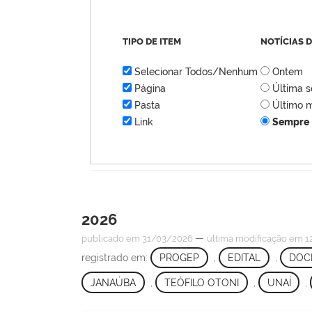
TIPO DE ITEM
NOTÍCIAS 
Selecionar Todos/Nenhum
Ontem
Página
Última 
Pasta
Último 
Link
Sempre
2026
—
publicado
em 31/03/2026
última modificação
em 1
registrado em:
PROGEP
,
EDITAL
,
DOC
JANAÚBA
,
TEÓFILO OTONI
,
UNAÍ
,