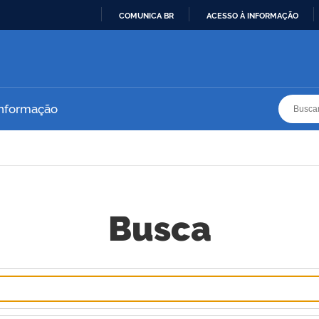
COMUNICA BR
ACESSO À INFORMAÇÃO
IR
PARA
O
CONTEÚDO
Busca
Busca
Informação
Busca