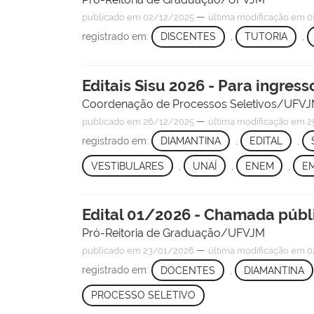
—
publicado
em 02/12/2025
última modificação
em 0
registrado em:
DISCENTES
,
TUTORIA
,
Editais Sisu 2026 - Para ingres
Coordenação de Processos Seletivos/UFV
—
publicado
em 26/12/2025
última modificação
em 2
registrado em:
DIAMANTINA
,
EDITAL
,
VESTIBULARES
,
UNAÍ
,
ENEM
,
E
Edital 01/2026 - Chamada públi
Pró-Reitoria de Graduação/UFVJM
—
publicado
em 23/01/2026
última modificação
em 0
registrado em:
DOCENTES
,
DIAMANTINA
PROCESSO SELETIVO