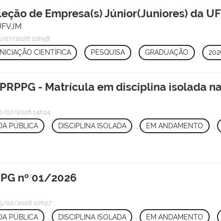
eção de Empresa(s) Júnior(Juniores) da U
/UFVJM
/07/2026 10h58
INICIAÇÃO CIENTÍFICA
,
PESQUISA
,
GRADUAÇÃO
,
202
PRPPG - Matrícula em disciplina isolada n
0/07/2026 14h24
A PÚBLICA
,
DISCIPLINA ISOLADA
,
EM ANDAMENTO
,
PG nº 01/2026
5/02/2026 07h27
A PÚBLICA
,
DISCIPLINA ISOLADA
,
EM ANDAMENTO
,