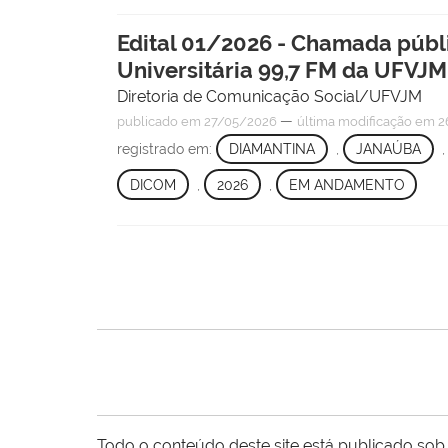
Edital 01/2026 - Chamada públi
Universitária 99,7 FM da UFVJM
Diretoria de Comunicação Social/UFVJM
—
publicado
em 27/05/2026
última modificação
em 2
registrado em:
DIAMANTINA
,
JANAÚBA
DICOM
,
2026
,
EM ANDAMENTO
Todo o conteúdo deste site está publicado sob 