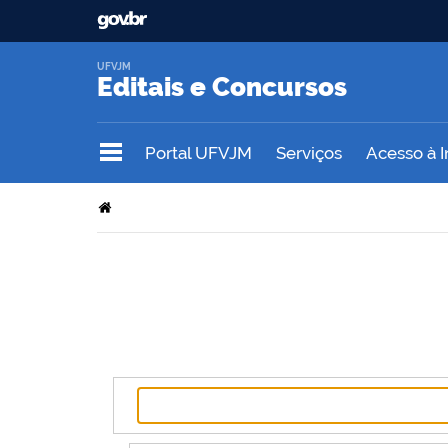
UFVJM
Editais e Concursos
Portal UFVJM
Serviços
Acesso à 