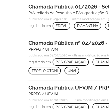
Chamada Pública 01/2026 - Sel
Pró-reitoria de Pesquisa e Pós-graduação
—
publicado
em 11/05/2026
última modificação
em 13
registrado em:
EDITAL
,
DIAMANTINA
,
Chamada Pública nº 02/2026 - 
PRPPG / UFVJM
—
publicado
em 01/07/2026
última modificação
em 3
registrado em:
PÓS-GRADUAÇÃO
,
CHAMAD
TEÓFILO OTONI
,
UNAÍ
Chamada Pública UFVJM / PRP
PRPPG / UFVJM
—
publicado
em 26/01/2026
última modificação
em 2
registrado em:
PÓS-GRADUAÇÃO
,
CHAMAD