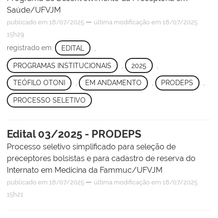
Saúde/UFVJM
—
publicado
em 18/07/2025
última modificação
em 18/07/2025
15h29
registrado em:
EDITAL
,
PROGRAMAS INSTITUCIONAIS
,
2025
,
TEÓFILO OTONI
,
EM ANDAMENTO
,
PRODEPS
,
PROCESSO SELETIVO
Edital 03/2025 - PRODEPS
Processo seletivo simplificado para seleção de
preceptores bolsistas e para cadastro de reserva do
Internato em Medicina da Fammuc/UFVJM
—
publicado
em 18/07/2025
última modificação
em 18/07/2025
15h21