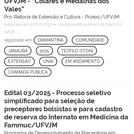
UFVJM - “Colares e Medalhas dos
Vales"
Pro-Reitoria de Extensão e Cultura - Proexc/UFVJM
—
publicado
em 22/07/2025
última modificação
em 02/09/2025
14h26
registrado em:
DIAMANTINA
,
COMUNIDADE
,
JANAÚBA
,
2025
,
TEÓFILO OTONI
,
EXTENSÃO
,
UNAÍ
,
EM ANDAMENTO
,
CHAMADA PÚBLICA
Edital 03/2025 - Processo seletivo
simplificado para seleção de
preceptores bolsistas e para cadastro
de reserva do Internato em Medicina da
Fammuc/UFVJM
Programa de Desenvolvimento da Preceptoria em