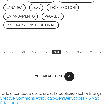
JANAÚBA
,
2025
,
TEÓFILO OTONI
,
EM ANDAMENTO
,
PRO-LEEI
,
PROGRAMAS INSTITUCIONAIS
1
...
949
950
951
952
953
954
955
...
VOLTAR AO TOPO
Todo o conteúdo deste site está publicado sob a licença
Creative Commons Atribuição-SemDerivações 3.0 Não
Adaptada
.