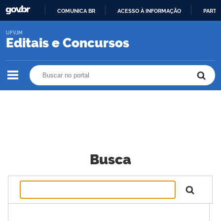
COMUNICA BR
ACESSO À INFORMAÇÃO
PARTI
IR
UFVJM
PARA
Editais e Concursos
O
CONTEÚDO
Buscar no portal
Buscar no portal
Busca