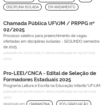
DISCIPLINA ISOLADA
,
EM ANDAMENTO
Chamada Pública UFVJM / PRPPG nº
02/2025
Processo seletivo para preenchimento de vagas
ofertadas em disciplinas isoladas - SEGUNDO semestre
de 2025
—
publicado
em 01/07/2025
última modificação
em 25/07/2025
11h05
Pro-LEEI/CNCA - Edital de Seleção de
Formadores Estaduais 2025
Programa Leitura e Escrita na Educação Infantil/UFVJM
—
publicado
em 24/06/2025
última modificação
em 24/06/2025
15h07
registrado em:
DIAMANTINA
,
PÓS-GRADUAÇÃO
,