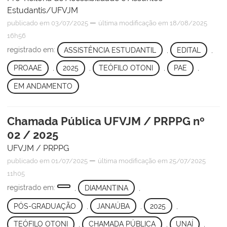
Estudantis/UFVJM
—
publicado
em 03/07/2025
última modificação
em 18/08/2025
16h56
registrado em:
ASSISTÊNCIA ESTUDANTIL
,
EDITAL
,
PROAAE
,
2025
,
TEÓFILO OTONI
,
PAE
,
EM ANDAMENTO
Chamada Pública UFVJM / PRPPG nº
02 / 2025
UFVJM / PRPPG
—
publicado
em 01/07/2025
última modificação
em 25/07/2025
11h05
registrado em:
,
DIAMANTINA
,
PÓS-GRADUAÇÃO
,
JANAÚBA
,
2025
,
TEÓFILO OTONI
,
CHAMADA PÚBLICA
,
UNAÍ
,