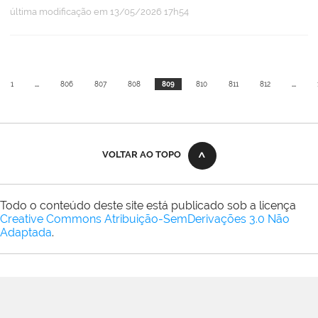
última modificação
em 13/05/2026 17h54
1
...
806
807
808
809
810
811
812
...
VOLTAR AO TOPO
Todo o conteúdo deste site está publicado sob a licença
Creative Commons Atribuição-SemDerivações 3.0 Não
Adaptada
.