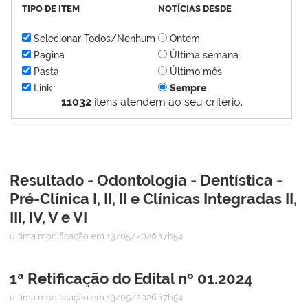
TIPO DE ITEM
NOTÍCIAS DESDE
Selecionar Todos/Nenhum
Ontem
Página
Última semana
Pasta
Último mês
Link
Sempre
11032
itens atendem ao seu critério.
Resultado - Odontologia - Dentística -
Pré-Clínica I, II, II e Clínicas Integradas II,
III, IV, V e VI
última modificação
em 13/05/2026 17h54
1ª Retificação do Edital nº 01.2024
última modificação
em 13/05/2026 17h54