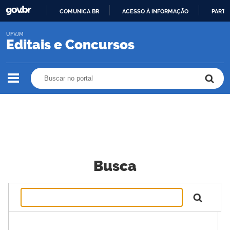
COMUNICA BR
ACESSO À INFORMAÇÃO
PARTI
IR
UFVJM
PARA
Editais e Concursos
O
CONTEÚDO
Buscar no portal
Buscar no portal
Busca