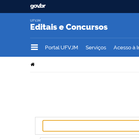
UFVJM
Editais e Concursos
Portal UFVJM
Serviços
Acesso à 