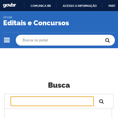
COMUNICA BR
ACESSO À INFORMAÇÃO
PARTI
IR
UFVJM
PARA
Editais e Concursos
O
CONTEÚDO
Buscar no portal
Buscar no portal
Busca