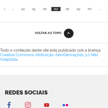
1
...
754
755
756
757
758
759
760
...
VOLTAR AO TOPO
Todo o conteúdo deste site está publicado sob a licença
Creative Commons Atribuição-SemDerivações 3.0 Não
Adaptada
.
REDES SOCIAIS