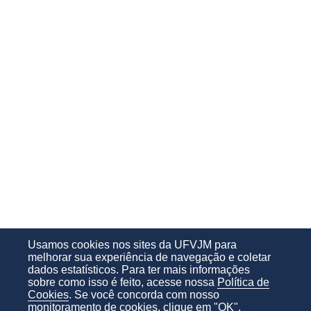
Usamos cookies nos sites da UFVJM para
melhorar sua experiência de navegação e coletar
dados estatísticos. Para ter mais informações
sobre como isso é feito, acesse nossa
Política de
Cookies
. Se você concorda com nosso
monitoramento de cookies, clique em "OK".