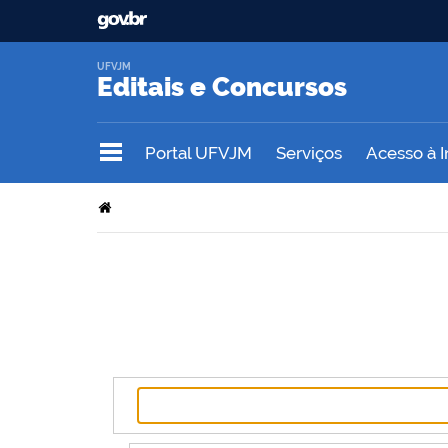
UFVJM
Editais e Concursos
Portal UFVJM
Serviços
Acesso à 