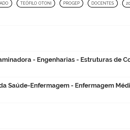
CADO
,
TEÓFILO OTONI
,
PROGEP
,
DOCENTES
,
2
xaminadora - Engenharias - Estruturas de C
as da Saúde-Enfermagem - Enfermagem Médi