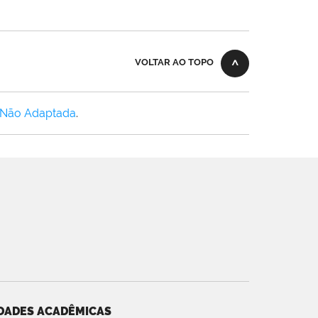
VOLTAR AO TOPO
 Não Adaptada
.
DADES ACADÊMICAS