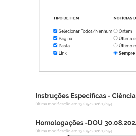
TIPO DE ITEM
NOTÍCIAS 
Selecionar Todos/Nenhum
Ontem
Página
Última 
Pasta
Último 
Link
Sempre
Instruções Específicas - Ciência
última modificação
em 13/05/2026 17h54
Homologações -DOU 30.08.2024
última modificação
em 13/05/2026 17h54