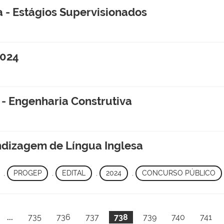
a - Estágios Supervisionados
.2024
- Engenharia Construtiva
endizagem de Língua Inglesa
,
PROGEP
,
EDITAL
,
2024
,
CONCURSO PÚBLICO
...
735
736
737
738
739
740
741