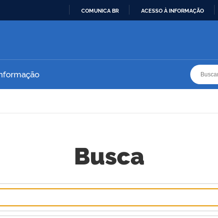
COMUNICA BR
ACESSO À INFORMAÇÃO
IR
PARA
O
CONTEÚDO
Busca
Busca
Informação
Busca