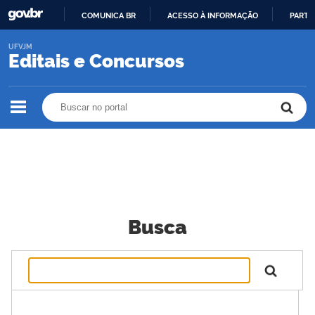
COMUNICA BR
ACESSO À INFORMAÇÃO
PARTI
IR
UFVJM
PARA
Editais e Concursos
O
CONTEÚDO
Buscar no portal
Buscar no portal
Busca