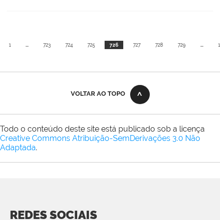
1
...
723
724
725
726
727
728
729
...
VOLTAR AO TOPO
Todo o conteúdo deste site está publicado sob a licença
Creative Commons Atribuição-SemDerivações 3.0 Não
Adaptada
.
REDES SOCIAIS