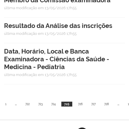
última modificação
em 13/05/2026 17h55
Resultado da Análise das inscrições
última modificação
em 13/05/2026 17h55
Data, Horário, Local e Banca
Examinadora - Ciências da Saúde -
Medicina - Pediatria
última modificação
em 13/05/2026 17h55
1
...
722
723
724
725
726
727
728
...