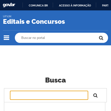
COMUNICA BR
ACESSO À INFORMAÇÃO
PARTI
IR
UFVJM
PARA
Editais e Concursos
O
CONTEÚDO
Buscar no portal
Buscar no portal
Busca