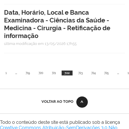
Data, Horário, Local e Banca
Examinadora - Ciências da Saúde -
Medicina - Cirurgia - Retificação de
informação
última modificação
em 13/05/2026 17h55
1
...
719
720
721
722
723
724
725
...
1
VOLTAR AO TOPO
Todo o conteúdo deste site está publicado sob a licença
Creative Commons Atribuição-SemDerivações 3.0 Não