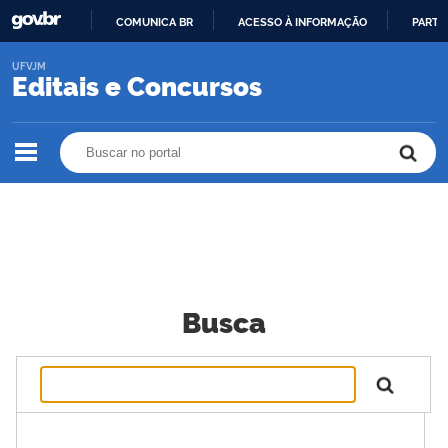
COMUNICA BR
ACESSO À INFORMAÇÃO
PARTI
IR
UFVJM
PARA
Editais e Concursos
O
CONTEÚDO
Buscar no portal
Buscar no portal
Busca