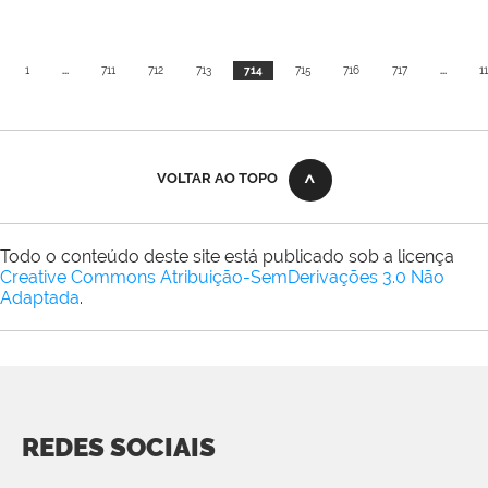
1
...
711
712
713
714
715
716
717
...
1
VOLTAR AO TOPO
Todo o conteúdo deste site está publicado sob a licença
Creative Commons Atribuição-SemDerivações 3.0 Não
Adaptada
.
REDES SOCIAIS