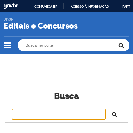
COMUNICA BR
ACESSO À INFORMAÇÃO
PARTI
IR
UFVJM
PARA
Editais e Concursos
O
CONTEÚDO
Buscar no portal
Buscar no portal
Busca