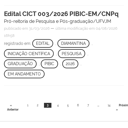
Edital CICT 003/2026 PIBIC-EM/CNPq
Pró-reitoria de Pesquisa e Pós-graduação/UFVJM
—
publicado
em 31/03/2026
última modificação
em 04/08/2026
16h58
registrado em:
EDITAL
,
DIAMANTINA
,
INICIAÇÃO CIENTÍFICA
,
PESQUISA
,
GRADUAÇÃO
,
PIBIC
,
2026
,
EM ANDAMENTO
«
1
2
3
4
5
6
7
...
14
Próxi
Anterior
»