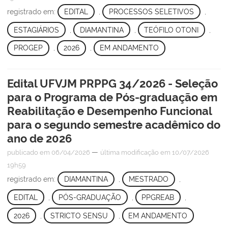
registrado em:
EDITAL
,
PROCESSOS SELETIVOS
,
ESTAGIÁRIOS
,
DIAMANTINA
,
TEÓFILO OTONI
,
PROGEP
,
2026
,
EM ANDAMENTO
Edital UFVJM PRPPG 34/2026 - Seleção
para o Programa de Pós-graduação em
Reabilitação e Desempenho Funcional
para o segundo semestre acadêmico do
ano de 2026
—
publicado
em 06/04/2026
última modificação
em 10/07/2026
19h59
registrado em:
DIAMANTINA
,
MESTRADO
,
EDITAL
,
PÓS-GRADUAÇÃO
,
PPGREAB
,
2026
,
STRICTO SENSU
,
EM ANDAMENTO