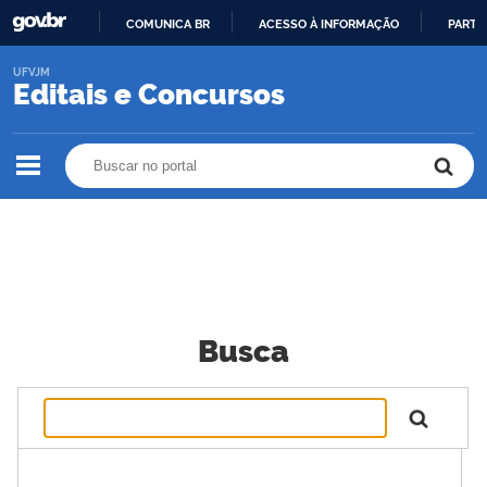
COMUNICA BR
ACESSO À INFORMAÇÃO
PARTI
IR
UFVJM
PARA
Editais e Concursos
O
CONTEÚDO
Buscar no portal
Buscar no portal
Busca