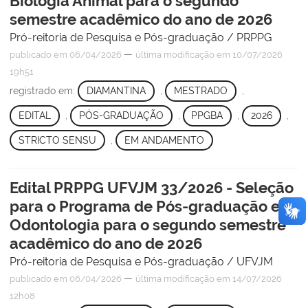
Biologia Animal para o segundo
semestre acadêmico do ano de 2026
Pró-reitoria de Pesquisa e Pós-graduação / PRPPG
—
publicado
em 06/04/2026
última modificação
em 10/07/2026
19h51
registrado em:
DIAMANTINA
,
MESTRADO
,
EDITAL
,
PÓS-GRADUAÇÃO
,
PPGBA
,
2026
,
STRICTO SENSU
,
EM ANDAMENTO
Edital PRPPG UFVJM 33/2026 - Seleção
para o Programa de Pós-graduação em
Odontologia para o segundo semestre
acadêmico do ano de 2026
Pró-reitoria de Pesquisa e Pós-graduação / UFVJM
—
publicado
em 06/04/2026
última modificação
em 14/07/2026
12h08