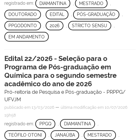
registrado em:
DIAMANTINA
,
MESTRADO
,
DOUTORADO
,
EDITAL
,
PÓS-GRADUAÇÃO
,
PPGODONTO
,
2026
,
STRICTO SENSU
,
EM ANDAMENTO
Edital 22/2026 - Seleção para o
Programa de Pós-graduação em
Química para o segundo semestre
acadêmico do ano de 2026
Pró-reitoria de Pesquisa e Pós-graduação - PRPPG/
UFVJM
—
publicado
em 13/03/2026
última modificação
em 10/07/2026
19h58
registrado em:
PPGQ
,
DIAMANTINA
,
TEÓFILO OTONI
,
JANAÚBA
,
MESTRADO
,