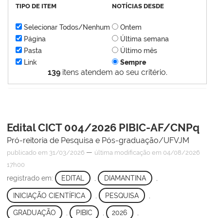
TIPO DE ITEM
NOTÍCIAS DESDE
Selecionar Todos/Nenhum
Ontem
Página
Última semana
Pasta
Último mês
Link
Sempre
139
itens atendem ao seu critério.
Edital CICT 004/2026 PIBIC-AF/CNPq
Pró-reitoria de Pesquisa e Pós-graduação/UFVJM
—
publicado
em 31/03/2026
última modificação
em 04/08/2026
17h00
registrado em:
EDITAL
,
DIAMANTINA
,
INICIAÇÃO CIENTÍFICA
,
PESQUISA
,
GRADUAÇÃO
,
PIBIC
,
2026
,