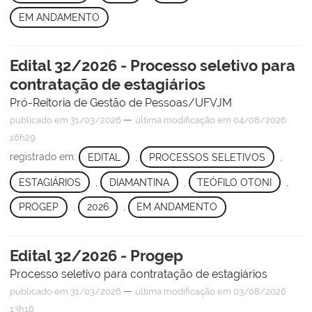
EM ANDAMENTO
Edital 32/2026 - Processo seletivo para
contratação de estagiários
Pró-Reitoria de Gestão de Pessoas/UFVJM
—
publicado
em 31/03/2026
última modificação
em 04/08/2026
16h29
registrado em:
EDITAL
,
PROCESSOS SELETIVOS
,
ESTAGIÁRIOS
,
DIAMANTINA
,
TEÓFILO OTONI
,
PROGEP
,
2026
,
EM ANDAMENTO
Edital 32/2026 - Progep
Processo seletivo para contratação de estagiários
—
publicado
em 31/03/2026
última modificação
em 03/08/2026
13h16