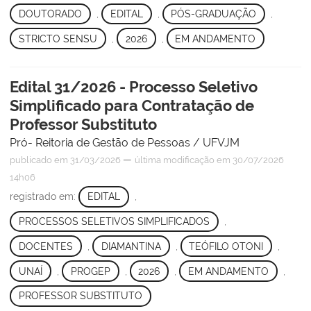
DOUTORADO
,
EDITAL
,
PÓS-GRADUAÇÃO
,
STRICTO SENSU
,
2026
,
EM ANDAMENTO
Edital 31/2026 - Processo Seletivo
Simplificado para Contratação de
Professor Substituto
Pró- Reitoria de Gestão de Pessoas / UFVJM
—
publicado
em 31/03/2026
última modificação
em 30/07/2026
14h06
registrado em:
EDITAL
,
PROCESSOS SELETIVOS SIMPLIFICADOS
,
DOCENTES
,
DIAMANTINA
,
TEÓFILO OTONI
,
UNAÍ
,
PROGEP
,
2026
,
EM ANDAMENTO
,
PROFESSOR SUBSTITUTO