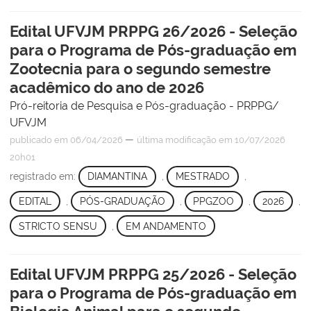
Edital UFVJM PRPPG 26/2026 - Seleção
para o Programa de Pós-graduação em
Zootecnia para o segundo semestre
acadêmico do ano de 2026
Pró-reitoria de Pesquisa e Pós-graduação - PRPPG/
UFVJM
—
publicado
em 06/04/2026
última modificação
em 10/07/2026
20h01
registrado em:
DIAMANTINA
,
MESTRADO
,
EDITAL
,
PÓS-GRADUAÇÃO
,
PPGZOO
,
2026
,
STRICTO SENSU
,
EM ANDAMENTO
Edital UFVJM PRPPG 25/2026 - Seleção
para o Programa de Pós-graduação em