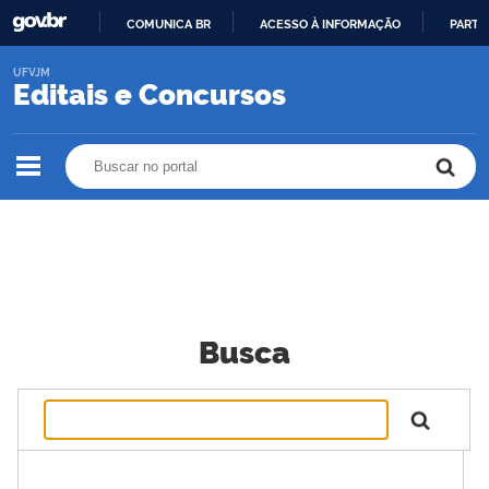
COMUNICA BR
ACESSO À INFORMAÇÃO
PARTI
IR
UFVJM
PARA
Editais e Concursos
O
CONTEÚDO
Buscar no portal
Buscar no portal
Busca