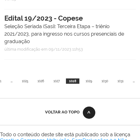
Edital 19/2023 - Copese
Seleção Seriada (Sasi): Terceira Etapa – triênio
2021/2023, para ingresso nos cursos presenciais de
graduação
última modificação
em 09/11/2023 11h53
1
...
1025
1026
1027
1028
1029
1030
1031
...
VOLTAR AO TOPO
Todo o conteúdo deste site está publicado sob a licença