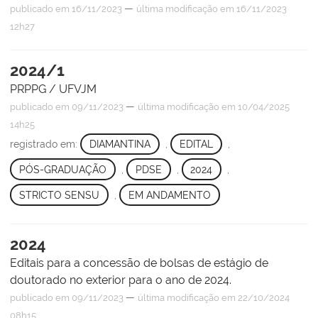
—
publicado
em 16/11/2023
última modificação
em 16/11/2023
12h27
2024/1
PRPPG / UFVJM
—
publicado
em 09/11/2023
última modificação
em 10/04/2025
14h25
registrado em:
DIAMANTINA
,
EDITAL
,
PÓS-GRADUAÇÃO
,
PDSE
,
2024
,
STRICTO SENSU
,
EM ANDAMENTO
2024
Editais para a concessão de bolsas de estágio de
doutorado no exterior para o ano de 2024.
—
publicado
em 09/11/2023
última modificação
em 22/10/2024
08h15