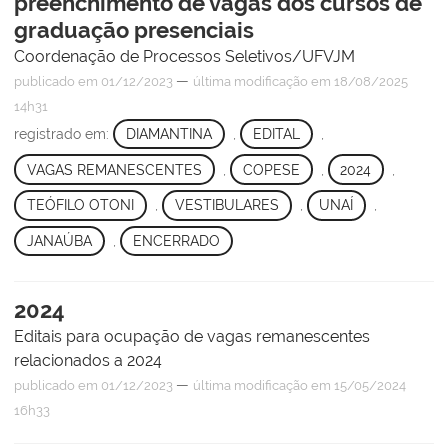
preenchimento de vagas dos cursos de
graduação presenciais
Coordenação de Processos Seletivos/UFVJM
—
publicado
em 01/12/2023
última modificação
em 18/08/2025
14h31
registrado em:
DIAMANTINA
,
EDITAL
,
VAGAS REMANESCENTES
,
COPESE
,
2024
,
TEÓFILO OTONI
,
VESTIBULARES
,
UNAÍ
,
JANAÚBA
,
ENCERRADO
2024
Editais para ocupação de vagas remanescentes
relacionados a 2024
—
publicado
em 01/12/2023
última modificação
em 15/05/2024
16h33