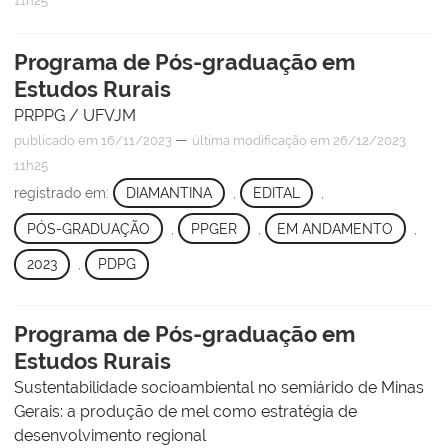
11h25
Programa de Pós-graduação em
Estudos Rurais
PRPPG / UFVJM
—
publicado
em 16/11/2023
última modificação
em 26/12/2023
11h25
registrado em:
DIAMANTINA
,
EDITAL
,
PÓS-GRADUAÇÃO
,
PPGER
,
EM ANDAMENTO
,
2023
,
PDPG
Programa de Pós-graduação em
Estudos Rurais
Sustentabilidade socioambiental no semiárido de Minas
Gerais: a produção de mel como estratégia de
desenvolvimento regional