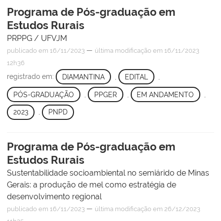
Programa de Pós-graduação em
Estudos Rurais
PRPPG / UFVJM
—
publicado
em 16/11/2023
última modificação
em 16/11/2023
12h36
registrado em:
DIAMANTINA
,
EDITAL
,
PÓS-GRADUAÇÃO
,
PPGER
,
EM ANDAMENTO
,
2023
,
PNPD
Programa de Pós-graduação em
Estudos Rurais
Sustentabilidade socioambiental no semiárido de Minas
Gerais: a produção de mel como estratégia de
desenvolvimento regional
—
publicado
em 16/11/2023
última modificação
em 26/12/2023