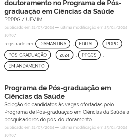
doutoramento no Programa de Pós-
graduação em Ciências da Saúde
PRPPG / UFVJM
—
publicado
em 21/03/2024
última modificação
em 25/04/2024
10h07
registrado em:
DIAMANTINA
,
EDITAL
,
PDPG
,
PÓS-GRADUAÇÃO
,
2024
,
PPGCS
,
EM ANDAMENTO
Programa de Pós-graduação em
Ciências da Saúde
Seleção de candidatos às vagas ofertadas pelo
Programa de Pós-graduação em Ciências da Saúde a
pesquisadores de pós-doutoramento
—
publicado
em 21/03/2024
última modificação
em 25/04/2024
10h07