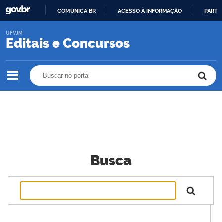
COMUNICA BR
ACESSO À INFORMAÇÃO
PARTI
IR
UFVJM
PARA
Editais e Concursos
O
CONTEÚDO
Buscar no portal
Buscar no portal
Busca