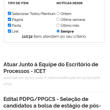
TIPO DE ITEM
NOTÍCIAS DESDE
Selecionar Todos/Nenhum
Ontem
Página
Última semana
Pasta
Último mês
Link
Sempre
11032
itens atendem ao seu critério.
Atuar Junto à Equipe do Escritório de
Processos - ICET
—
publicado
em 25/03/2024
última modificação
em 13/05/2026
17h55
Edital PDPG/PPGCS - Seleção de
candidatos a bolsa de estágio de pós-