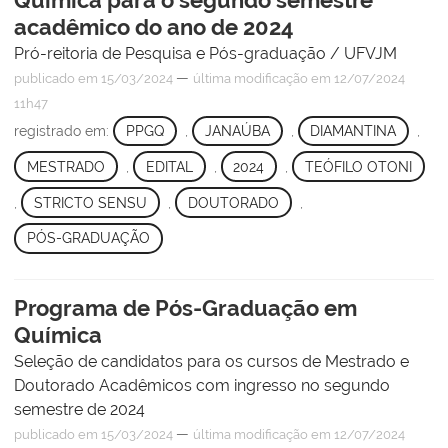
acadêmico do ano de 2024
Pró-reitoria de Pesquisa e Pós-graduação / UFVJM
—
publicado
em 15/03/2024
última modificação
em 12/07/2024
11h47
registrado em:
PPGQ
,
JANAÚBA
,
DIAMANTINA
,
MESTRADO
,
EDITAL
,
2024
,
TEÓFILO OTONI
,
STRICTO SENSU
,
DOUTORADO
,
PÓS-GRADUAÇÃO
Programa de Pós-Graduação em
Química
Seleção de candidatos para os cursos de Mestrado e
Doutorado Acadêmicos com ingresso no segundo
semestre de 2024
—
publicado
em 15/03/2024
última modificação
em 12/07/2024