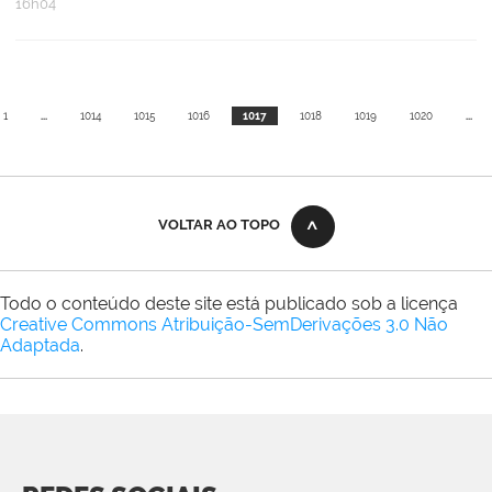
16h04
1
...
1014
1015
1016
1017
1018
1019
1020
...
VOLTAR AO TOPO
Todo o conteúdo deste site está publicado sob a licença
Creative Commons Atribuição-SemDerivações 3.0 Não
Adaptada
.