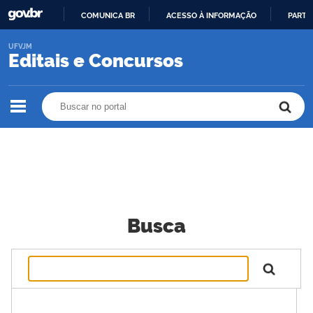
COMUNICA BR
ACESSO À INFORMAÇÃO
PARTI
IR
UFVJM
PARA
Editais e Concursos
O
CONTEÚDO
Buscar no portal
Buscar no portal
Busca