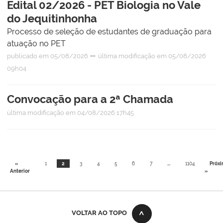
Edital 02/2026 - PET Biologia no Vale
do Jequitinhonha
Processo de seleção de estudantes de graduação para
atuação no PET
—
publicado
em 05/08/2026
última modificação
em 05/08/2026
09h04
Convocação para a 2ª Chamada
última modificação
em 04/08/2026 17h45
«
1
2
3
4
5
6
7
...
1104
Próx
Anterior
»
VOLTAR AO TOPO