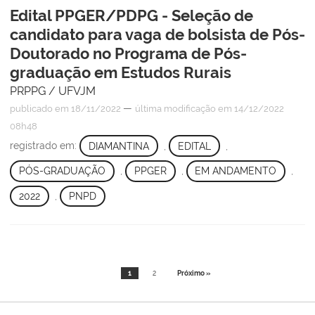
Edital PPGER/PDPG - Seleção de
candidato para vaga de bolsista de Pós-
Doutorado no Programa de Pós-
graduação em Estudos Rurais
PRPPG / UFVJM
—
publicado
em 18/11/2022
última modificação
em 14/12/2022
08h48
registrado em:
DIAMANTINA
,
EDITAL
,
PÓS-GRADUAÇÃO
,
PPGER
,
EM ANDAMENTO
,
2022
,
PNPD
1
2
Próximo »