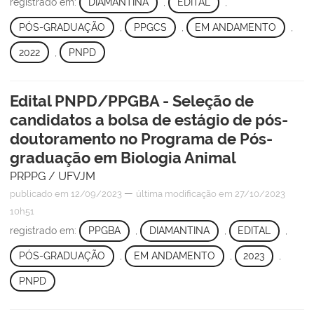
registrado em:
DIAMANTINA
,
EDITAL
,
PÓS-GRADUAÇÃO
,
PPGCS
,
EM ANDAMENTO
,
2022
,
PNPD
Edital PNPD/PPGBA - Seleção de
candidatos a bolsa de estágio de pós-
doutoramento no Programa de Pós-
graduação em Biologia Animal
PRPPG / UFVJM
—
publicado
em 12/09/2023
última modificação
em 27/10/2023
10h51
registrado em:
PPGBA
,
DIAMANTINA
,
EDITAL
,
PÓS-GRADUAÇÃO
,
EM ANDAMENTO
,
2023
,
PNPD