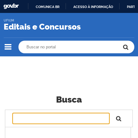
COMUNICA BR
ACESSO À INFORMAÇÃO
PARTI
IR
UFVJM
PARA
Editais e Concursos
O
CONTEÚDO
Buscar no portal
Buscar no portal
Busca