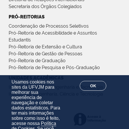
Secretaria dos Órgãos Colegiados
PRÓ-REITORIAS
Coordenação de Processos Seletivos
Pró-Reitoria de Acessibilidade e Assuntos
Estudantis
Pró-Reitoria de Extensão e Cultura
Pró-Reitoria de Gestão de Pessoas
Pró-Reitoria de Graduação
Pró-Reitoria de Pesquisa e Pós-Graduação
UNIDADES ACADÊMICAS
Usamos cookies nos
OK
Instituto de Ciência, Engenharia e Tecnologia
sites da UFVJM para
melhorar sua
Instituto de Engenharia, Ciência e Tecnologia
experiência de
navegação e coletar
dados estatísticos. Para
ter mais informações
sobre como isso é feito,
acesse nossa
Política
de Cookies
. Se você