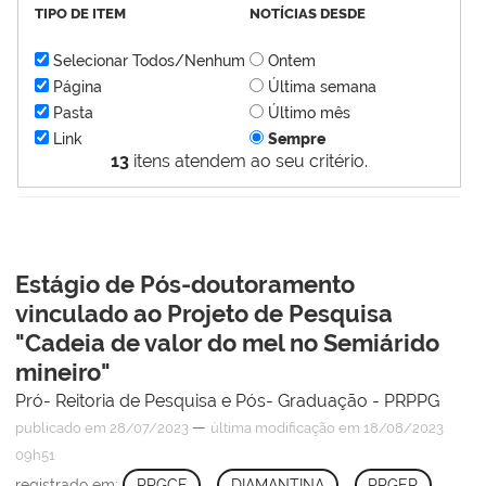
TIPO DE ITEM
NOTÍCIAS DESDE
Selecionar Todos/Nenhum
Ontem
Página
Última semana
Pasta
Último mês
Link
Sempre
13
itens atendem ao seu critério.
Estágio de Pós-doutoramento
vinculado ao Projeto de Pesquisa
"Cadeia de valor do mel no Semiárido
mineiro"
Pró- Reitoria de Pesquisa e Pós- Graduação - PRPPG
—
publicado
em 28/07/2023
última modificação
em 18/08/2023
09h51
registrado em:
PPGCF
,
DIAMANTINA
,
PPGER
,