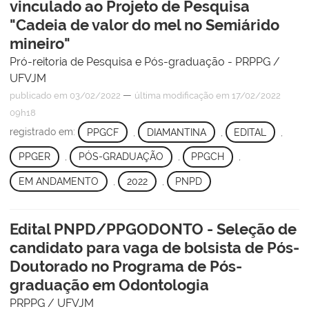
vinculado ao Projeto de Pesquisa
"Cadeia de valor do mel no Semiárido
mineiro"
Pró-reitoria de Pesquisa e Pós-graduação - PRPPG /
UFVJM
—
publicado
em 03/02/2022
última modificação
em 17/02/2022
09h18
registrado em:
PPGCF
,
DIAMANTINA
,
EDITAL
,
PPGER
,
PÓS-GRADUAÇÃO
,
PPGCH
,
EM ANDAMENTO
,
2022
,
PNPD
Edital PNPD/PPGODONTO - Seleção de
candidato para vaga de bolsista de Pós-
Doutorado no Programa de Pós-
graduação em Odontologia
PRPPG / UFVJM