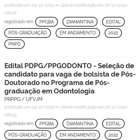
—
publicado
em 24/10/2022
última modificação
em 16/12/2022
08h26
registrado em:
PPGBA
,
DIAMANTINA
,
EDITAL
,
PÓS-GRADUAÇÃO
,
EM ANDAMENTO
,
2022
,
PNPD
Edital PDPG/PPGODONTO - Seleção de
candidato para vaga de bolsista de Pós-
Doutorado no Programa de Pós-
graduação em Odontologia
PRPPG / UFVJM
—
publicado
em 24/10/2022
última modificação
em 16/12/2022
08h29
registrado em:
PPGBA
,
DIAMANTINA
,
EDITAL
,
PÓS-GRADUAÇÃO
,
EM ANDAMENTO
,
2022
,