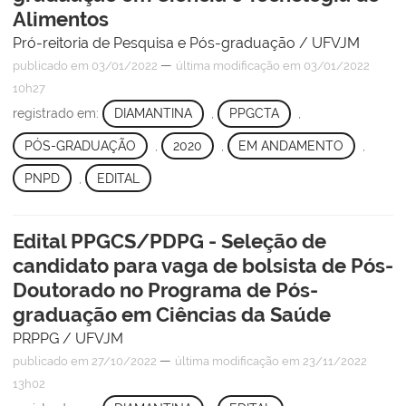
Alimentos
Pró-reitoria de Pesquisa e Pós-graduação / UFVJM
—
publicado
em 03/01/2022
última modificação
em 03/01/2022
10h27
registrado em:
DIAMANTINA
,
PPGCTA
,
PÓS-GRADUAÇÃO
,
2020
,
EM ANDAMENTO
,
PNPD
,
EDITAL
Edital PPGCS/PDPG - Seleção de
candidato para vaga de bolsista de Pós-
Doutorado no Programa de Pós-
graduação em Ciências da Saúde
PRPPG / UFVJM
—
publicado
em 27/10/2022
última modificação
em 23/11/2022
13h02