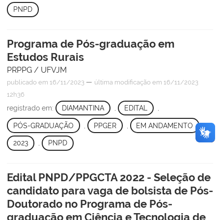
PNPD
Programa de Pós-graduação em
Estudos Rurais
PRPPG / UFVJM
—
publicado
em 16/11/2023
última modificação
em 16/11/2023
12h36
registrado em:
DIAMANTINA
,
EDITAL
,
PÓS-GRADUAÇÃO
,
PPGER
,
EM ANDAMENTO
,
2023
,
PNPD
Edital PNPD/PPGCTA 2022 - Seleção de
candidato para vaga de bolsista de Pós-
Doutorado no Programa de Pós-
graduação em Ciência e Tecnologia de