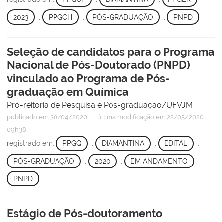
2023
,
PPGCH
,
PÓS-GRADUAÇÃO
,
PNPD
Seleção de candidatos para o Programa
Nacional de Pós-Doutorado (PNPD)
vinculado ao Programa de Pós-
graduação em Química
Pró-reitoria de Pesquisa e Pós-graduação/UFVJM
—
publicado
em 30/04/2020
última modificação
em 22/05/2020
09h38
registrado em:
PPGQ
,
DIAMANTINA
,
EDITAL
,
PÓS-GRADUAÇÃO
,
2020
,
EM ANDAMENTO
,
PNPD
Estágio de Pós-doutoramento