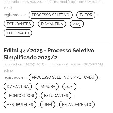
—
publicado
em 29/08/2025
última modificação
em 13/10/2025
11h24
registrado em:
PROCESSO SELETIVO
,
TUTOR
,
ESTUDANTES
,
DIAMANTINA
,
2025
,
ENCERRADO
Edital 44/2025 - Processo Seletivo
Simplificado 2025/2
—
publicado
em 24/07/2025
última modificação
em 26/08/2025
10h30
registrado em:
PROCESSO SELETIVO SIMPLIFICADO
,
DIAMANTINA
,
JANAÚBA
,
2025
,
TEÓFILO OTONI
,
ESTUDANTES
,
VESTIBULARES
,
UNAÍ
,
EM ANDAMENTO