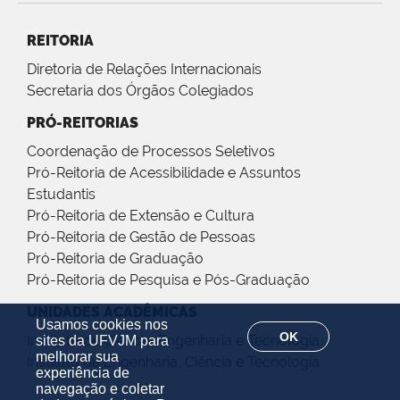
REITORIA
Diretoria de Relações Internacionais
Secretaria dos Órgãos Colegiados
PRÓ-REITORIAS
Coordenação de Processos Seletivos
Pró-Reitoria de Acessibilidade e Assuntos
Estudantis
Pró-Reitoria de Extensão e Cultura
Pró-Reitoria de Gestão de Pessoas
Pró-Reitoria de Graduação
Pró-Reitoria de Pesquisa e Pós-Graduação
UNIDADES ACADÊMICAS
Usamos cookies nos
OK
Instituto de Ciência, Engenharia e Tecnologia
sites da UFVJM para
melhorar sua
Instituto de Engenharia, Ciência e Tecnologia
experiência de
navegação e coletar