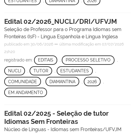
ESTUDANTES
,
DIAMANTINA
,
2026
Edital 02/2026_NUCLI/DRI/UFVJM
Seleção de Professor para o Programa Idiomas sem
Fronteiras (IsF) - Língua Espanhola e Língua Inglesa
—
publicado
em 30/06/2026
última modificação
em 07/07/2026
21h20
registrado em:
EDITAIS
,
PROCESSO SELETIVO
,
NUCLI
,
TUTOR
,
ESTUDANTES
,
COMUNIDADE
,
DIAMANTINA
,
2026
,
EM ANDAMENTO
Edital 02/2025 - Seleção de tutor
Idiomas Sem Fronteiras
Núcleo de Línguas - Idiomas sem Fronteiras/UFVJM