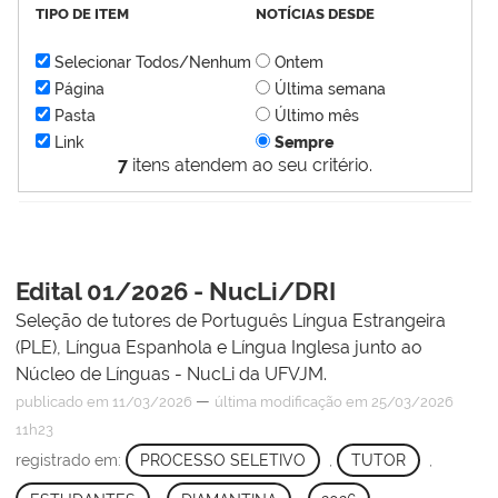
TIPO DE ITEM
NOTÍCIAS DESDE
Selecionar Todos/Nenhum
Ontem
Página
Última semana
Pasta
Último mês
Link
Sempre
7
itens atendem ao seu critério.
Edital 01/2026 - NucLi/DRI
Seleção de tutores de Português Língua Estrangeira
(PLE), Língua Espanhola e Língua Inglesa junto ao
Núcleo de Línguas - NucLi da UFVJM.
—
publicado
em 11/03/2026
última modificação
em 25/03/2026
11h23
registrado em:
PROCESSO SELETIVO
,
TUTOR
,