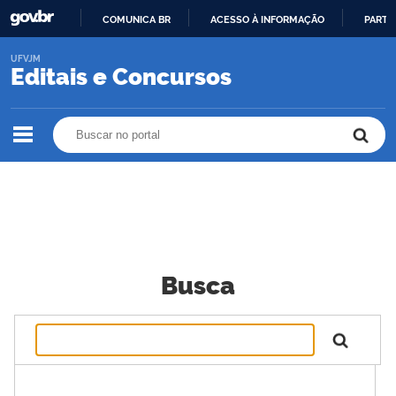
COMUNICA BR
ACESSO À INFORMAÇÃO
PARTI
IR
UFVJM
PARA
Editais e Concursos
O
CONTEÚDO
Buscar no portal
Buscar no portal
Busca