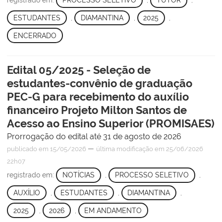
registrado em:
PROCESSO SELETIVO
,
TUTOR
,
ESTUDANTES
,
DIAMANTINA
,
2025
,
ENCERRADO
Edital 05/2025 - Seleção de
estudantes-convênio de graduação
PEC-G para recebimento do auxílio
financeiro Projeto Milton Santos de
Acesso ao Ensino Superior (PROMISAES)
Prorrogação do edital até 31 de agosto de 2026
—
publicado
em 15/05/2026
última modificação
em 25/06/2026
22h07
registrado em:
NOTÍCIAS
,
PROCESSO SELETIVO
,
AUXÍLIO
,
ESTUDANTES
,
DIAMANTINA
,
2025
,
2026
,
EM ANDAMENTO