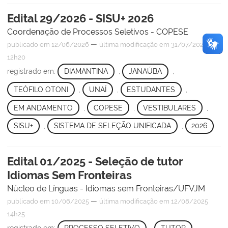
Edital 29/2026 - SISU+ 2026
Coordenação de Processos Seletivos - COPESE
—
publicado
em 12/06/2026
última modificação
em 31/07/2026
12h20
registrado em:
DIAMANTINA
,
JANAÚBA
,
TEÓFILO OTONI
,
UNAÍ
,
ESTUDANTES
,
EM ANDAMENTO
,
COPESE
,
VESTIBULARES
,
SISU+
,
SISTEMA DE SELEÇÃO UNIFICADA
,
2026
Edital 01/2025 - Seleção de tutor
Idiomas Sem Fronteiras
Núcleo de Línguas - Idiomas sem Fronteiras/UFVJM
—
publicado
em 10/06/2025
última modificação
em 12/08/2025
14h25