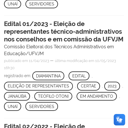
UNAÍ
,
SERVIDORES
Edital 01/2023 - Eleição de
representantes técnico-administrativos
nos conselhos e em comissão da UFVJM
Comissão Eleitoral dos Técnicos Administrativos em
Educação/UFVJM
—
publicado
em 11/04/2023
última modificação
em 10/05/2023
16h30
registrado em:
DIAMANTINA
,
EDITAL
,
ELEIÇÃO DE REPRESENTANTES
,
CERTAE
,
2023
,
JANAÚBA
,
TEÓFILO OTONI
,
EM ANDAMENTO
,
UNAÍ
,
SERVIDORES
Edital 02/2022 - Eleição de