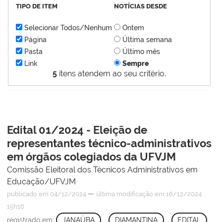
TIPO DE ITEM
NOTÍCIAS DESDE
Selecionar Todos/Nenhum
Ontem
Página
Última semana
Pasta
Último mês
Link
Sempre
5
itens atendem ao seu critério.
Edital 01/2024 - Eleição de
representantes técnico-administrativos
em órgãos colegiados da UFVJM
Comissão Eleitoral dos Técnicos Administrativos em
Educação/UFVJM
—
publicado
em 04/12/2024
última modificação
em 16/12/2024
15h16
registrado em:
JANAÚBA
,
DIAMANTINA
,
EDITAL
,