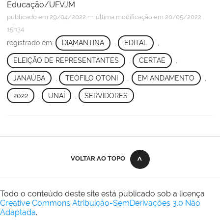
Educação/UFVJM
—
publicado
em 29/04/2022
última modificação
em 20/05/2022
15h34
registrado em:
DIAMANTINA
,
EDITAL
,
ELEIÇÃO DE REPRESENTANTES
,
CERTAE
,
JANAÚBA
,
TEÓFILO OTONI
,
EM ANDAMENTO
,
2022
,
UNAÍ
,
SERVIDORES
VOLTAR AO TOPO
Todo o conteúdo deste site está publicado sob a licença
Creative Commons Atribuição-SemDerivações 3.0 Não
Adaptada
.