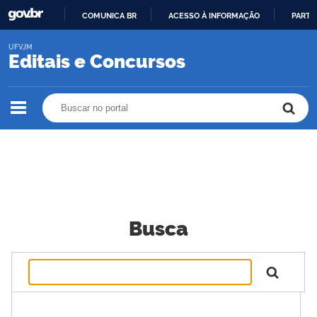
COMUNICA BR
ACESSO À INFORMAÇÃO
PARTI
IR
UFVJM
PARA
Editais e Concursos
O
CONTEÚDO
Buscar no portal
Buscar no portal
Busca