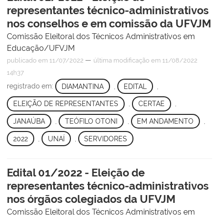
representantes técnico-administrativos
nos conselhos e em comissão da UFVJM
Comissão Eleitoral dos Técnicos Administrativos em
Educação/UFVJM
—
publicado
em 11/07/2022
última modificação
em 11/08/2022
14h37
registrado em:
DIAMANTINA
,
EDITAL
,
ELEIÇÃO DE REPRESENTANTES
,
CERTAE
,
JANAÚBA
,
TEÓFILO OTONI
,
EM ANDAMENTO
,
2022
,
UNAÍ
,
SERVIDORES
Edital 01/2022 - Eleição de
representantes técnico-administrativos
nos órgãos colegiados da UFVJM
Comissão Eleitoral dos Técnicos Administrativos em