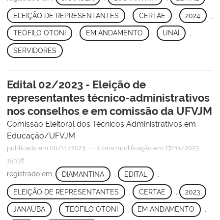
ELEIÇÃO DE REPRESENTANTES
,
CERTAE
,
2024
,
TEÓFILO OTONI
,
EM ANDAMENTO
,
UNAÍ
,
SERVIDORES
Edital 02/2023 - Eleição de
representantes técnico-administrativos
nos conselhos e em comissão da UFVJM
Comissão Eleitoral dos Técnicos Administrativos em
Educação/UFVJM
—
publicado
em 06/11/2023
última modificação
em 27/11/2023
15h36
registrado em:
DIAMANTINA
,
EDITAL
,
ELEIÇÃO DE REPRESENTANTES
,
CERTAE
,
2023
,
JANAÚBA
,
TEÓFILO OTONI
,
EM ANDAMENTO
,