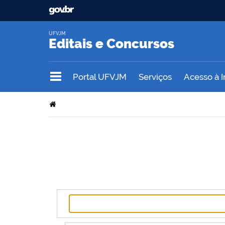
UFVJM
Editais e Concursos
Portal UFVJM
Serviços
Acesso à 