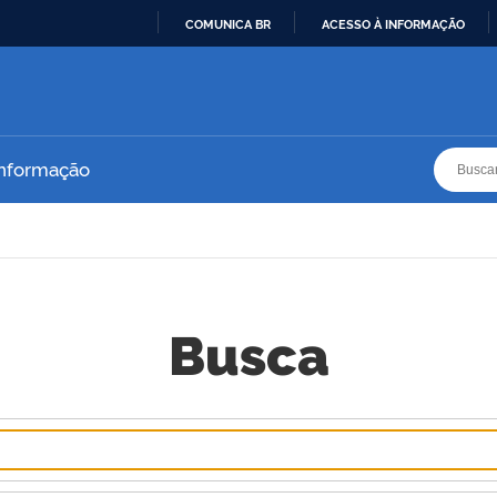
COMUNICA BR
ACESSO À INFORMAÇÃO
IR
PARA
O
CONTEÚDO
Busca
Busca
Informação
Busca