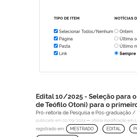
TIPO DE ITEM
NOTÍCIAS 
Selecionar Todos/Nenhum
Ontem
Página
Última 
Pasta
Último 
Link
Sempre
Edital 10/2025 - Seleção para
de Teófilo Otoni) para o prime
Pró-reitoria de Pesquisa e Pós-graduação 
—
publicado
em 02/09/2024
última modificação
em 1
registrado em:
MESTRADO
,
EDITAL
,
P