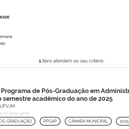
DESDE
semana
mês
1
itens atendem ao seu critério.
 o Programa de Pós-Graduação em Administ
iro semestre acadêmico do ano de 2025
/ UFVJM
3/12/2024 19h16
ÓS-GRADUAÇÃO
,
PPGAP
,
CÂMARA MUNICIPAL
,
2025