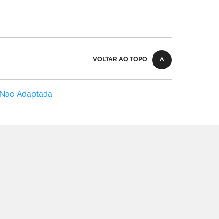
VOLTAR AO TOPO
 Não Adaptada
.