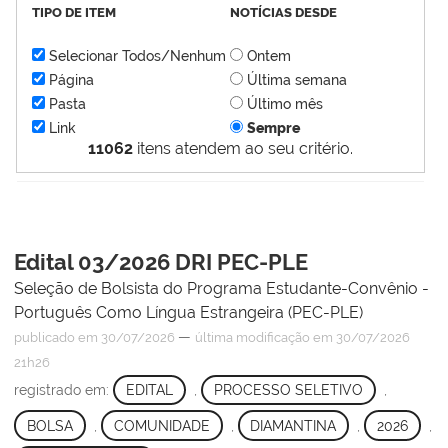
TIPO DE ITEM
NOTÍCIAS DESDE
Selecionar Todos/Nenhum
Ontem
Página
Última semana
Pasta
Último mês
Link
Sempre
11062
itens atendem ao seu critério.
Edital 03/2026 DRI PEC-PLE
Seleção de Bolsista do Programa Estudante-Convênio -
Português Como Língua Estrangeira (PEC-PLE)
—
publicado
em 30/07/2026
última modificação
em 30/07/2026
21h26
registrado em:
EDITAL
,
PROCESSO SELETIVO
,
BOLSA
,
COMUNIDADE
,
DIAMANTINA
,
2026
,