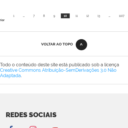
1
...
7
8
9
10
11
12
13
...
1107
rior
VOLTAR AO TOPO
Todo o conteúdo deste site está publicado sob a licença
Creative Commons Atribuição-SemDerivações 3.0 Não
Adaptada
.
REDES SOCIAIS