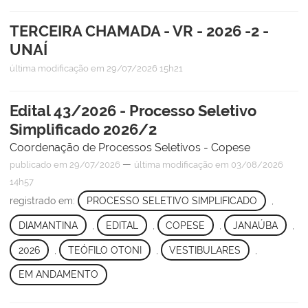
TERCEIRA CHAMADA - VR - 2026 -2 -
UNAÍ
última modificação
em 29/07/2026 15h21
Edital 43/2026 - Processo Seletivo
Simplificado 2026/2
Coordenação de Processos Seletivos - Copese
—
publicado
em 29/07/2026
última modificação
em 03/08/2026
14h57
registrado em:
PROCESSO SELETIVO SIMPLIFICADO
,
DIAMANTINA
,
EDITAL
,
COPESE
,
JANAÚBA
,
2026
,
TEÓFILO OTONI
,
VESTIBULARES
,
EM ANDAMENTO