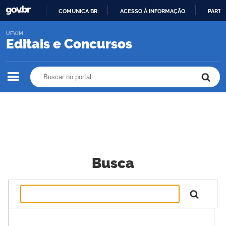
COMUNICA BR
ACESSO À INFORMAÇÃO
PARTI
IR
UFVJM
PARA
Editais e Concursos
O
CONTEÚDO
Buscar no portal
Buscar no portal
Busca