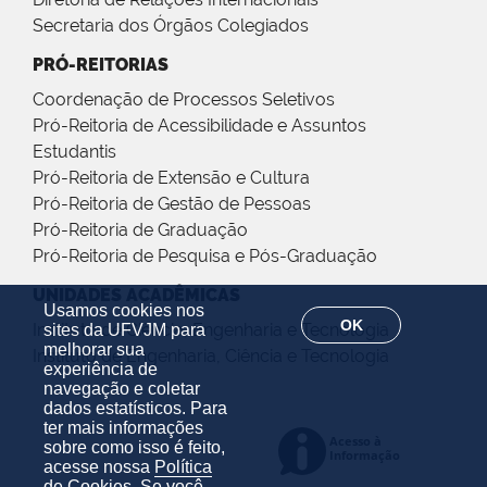
Secretaria dos Órgãos Colegiados
PRÓ-REITORIAS
Coordenação de Processos Seletivos
Pró-Reitoria de Acessibilidade e Assuntos
Estudantis
Pró-Reitoria de Extensão e Cultura
Pró-Reitoria de Gestão de Pessoas
Pró-Reitoria de Graduação
Pró-Reitoria de Pesquisa e Pós-Graduação
UNIDADES ACADÊMICAS
Usamos cookies nos
OK
Instituto de Ciência, Engenharia e Tecnologia
sites da UFVJM para
melhorar sua
Instituto de Engenharia, Ciência e Tecnologia
experiência de
navegação e coletar
dados estatísticos. Para
ter mais informações
sobre como isso é feito,
acesse nossa
Política
de Cookies
. Se você