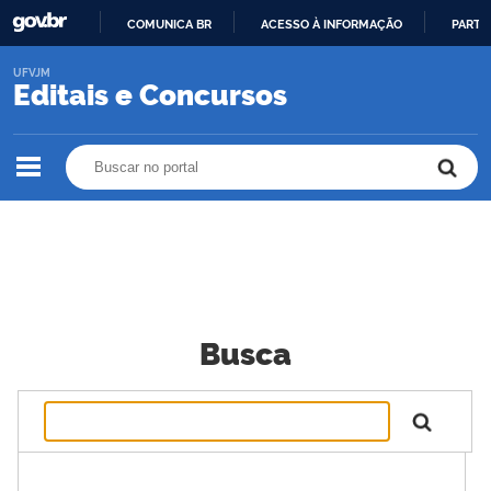
COMUNICA BR
ACESSO À INFORMAÇÃO
PARTI
IR
UFVJM
PARA
Editais e Concursos
O
CONTEÚDO
Buscar no portal
Buscar no portal
Busca