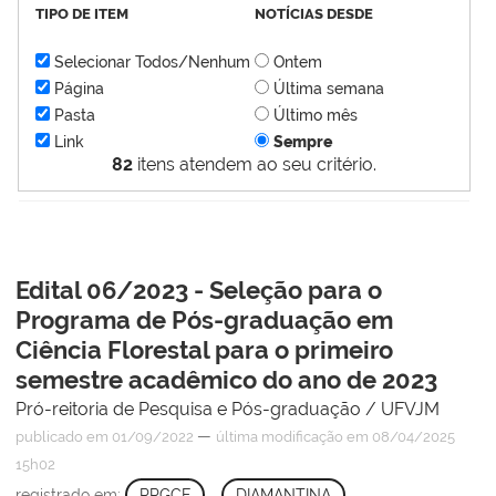
TIPO DE ITEM
NOTÍCIAS DESDE
Selecionar Todos/Nenhum
Ontem
Página
Última semana
Pasta
Último mês
Link
Sempre
82
itens atendem ao seu critério.
Edital 06/2023 - Seleção para o
Programa de Pós-graduação em
Ciência Florestal para o primeiro
semestre acadêmico do ano de 2023
Pró-reitoria de Pesquisa e Pós-graduação / UFVJM
—
publicado
em 01/09/2022
última modificação
em 08/04/2025
15h02
registrado em:
PPGCF
,
DIAMANTINA
,