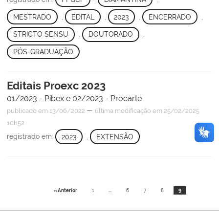
MESTRADO
,
EDITAL
,
2023
,
ENCERRADO
,
STRICTO SENSU
,
DOUTORADO
,
PÓS-GRADUAÇÃO
Editais Proexc 2023
01/2023 - Pibex e 02/2023 - Procarte
—
publicado
em 13/06/2022
última modificação
em 25/02/2025
10h52
registrado em:
2023
,
EXTENSÃO
« Anterior
1
...
6
7
8
9