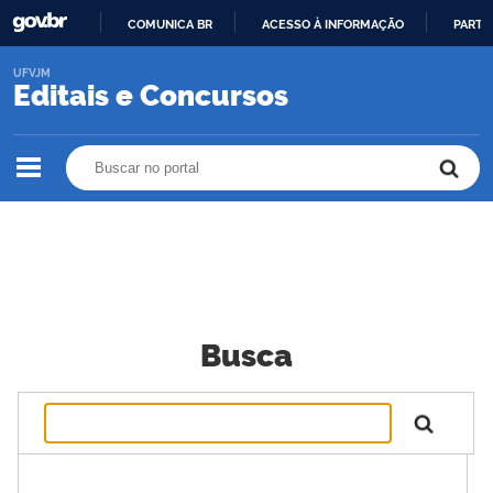
COMUNICA BR
ACESSO À INFORMAÇÃO
PARTI
IR
UFVJM
PARA
Editais e Concursos
O
CONTEÚDO
Buscar no portal
Buscar no portal
Busca