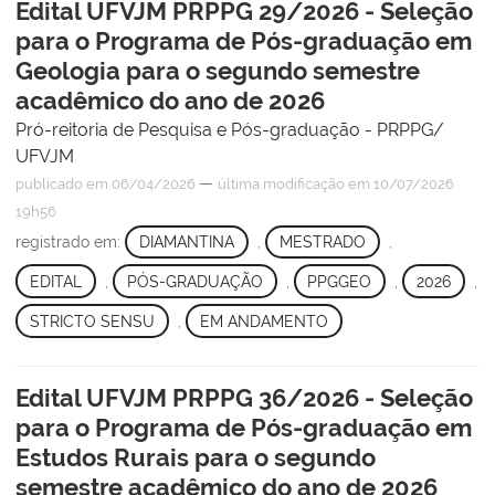
Edital UFVJM PRPPG 29/2026 - Seleção
para o Programa de Pós-graduação em
Geologia para o segundo semestre
acadêmico do ano de 2026
Pró-reitoria de Pesquisa e Pós-graduação - PRPPG/
UFVJM
—
publicado
em 06/04/2026
última modificação
em 10/07/2026
19h56
registrado em:
DIAMANTINA
,
MESTRADO
,
EDITAL
,
PÓS-GRADUAÇÃO
,
PPGGEO
,
2026
,
STRICTO SENSU
,
EM ANDAMENTO
Edital UFVJM PRPPG 36/2026 - Seleção
para o Programa de Pós-graduação em
Estudos Rurais para o segundo
semestre acadêmico do ano de 2026