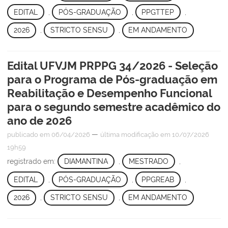
EDITAL
,
PÓS-GRADUAÇÃO
,
PPGTTEP
,
2026
,
STRICTO SENSU
,
EM ANDAMENTO
Edital UFVJM PRPPG 34/2026 - Seleção
para o Programa de Pós-graduação em
Reabilitação e Desempenho Funcional
para o segundo semestre acadêmico do
ano de 2026
—
publicado
em 06/04/2026
última modificação
em 10/07/2026
19h59
registrado em:
DIAMANTINA
,
MESTRADO
,
EDITAL
,
PÓS-GRADUAÇÃO
,
PPGREAB
,
2026
,
STRICTO SENSU
,
EM ANDAMENTO