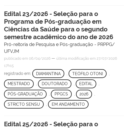
Edital 23/2026 - Seleção para o
Programa de Pós-graduação em
Ciências da Saúde para o segundo
semestre acadêmico do ano de 2026
Pró-reitoria de Pesquisa e Pós-graduação - PRPPG/
UFVJM
—
publicado
em 06/04/2026
última modificação
em 27/07/2026
17h15
registrado em:
DIAMANTINA
,
TEÓFILO OTONI
,
MESTRADO
,
DOUTORADO
,
EDITAL
,
PÓS-GRADUAÇÃO
,
PPGCS
,
2026
,
STRICTO SENSU
,
EM ANDAMENTO
Edital 25/2026 - Seleção para o