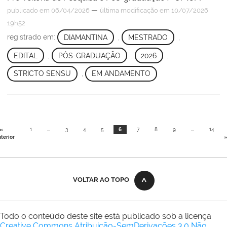
—
publicado
em 06/04/2026
última modificação
em 10/07/2026
19h52
registrado em:
DIAMANTINA
,
MESTRADO
,
EDITAL
,
PÓS-GRADUAÇÃO
,
2026
,
STRICTO SENSU
,
EM ANDAMENTO
«
1
...
3
4
5
6
7
8
9
...
14
terior
»
VOLTAR AO TOPO
Todo o conteúdo deste site está publicado sob a licença
Creative Commons Atribuição-SemDerivações 3.0 Não