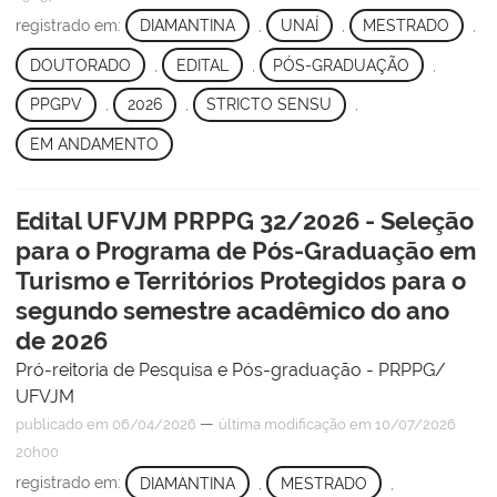
registrado em:
DIAMANTINA
,
UNAÍ
,
MESTRADO
,
DOUTORADO
,
EDITAL
,
PÓS-GRADUAÇÃO
,
PPGPV
,
2026
,
STRICTO SENSU
,
EM ANDAMENTO
Edital UFVJM PRPPG 32/2026 - Seleção
para o Programa de Pós-Graduação em
Turismo e Territórios Protegidos para o
segundo semestre acadêmico do ano
de 2026
Pró-reitoria de Pesquisa e Pós-graduação - PRPPG/
UFVJM
—
publicado
em 06/04/2026
última modificação
em 10/07/2026
20h00
registrado em:
DIAMANTINA
,
MESTRADO
,