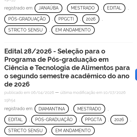
registrado em:
JANAÚBA
,
MESTRADO
,
EDITAL
,
PÓS-GRADUAÇÃO
,
PPGCTI
,
2026
,
STRICTO SENSU
,
EM ANDAMENTO
Edital 28/2026 - Seleção para o
Programa de Pós-graduação em
Ciência e Tecnologia de Alimentos para
o segundo semestre acadêmico do ano
de 2026
—
publicado
em 06/04/2026
última modificação
em 10/07/2026
19h54
registrado em:
DIAMANTINA
,
MESTRADO
,
EDITAL
,
PÓS-GRADUAÇÃO
,
PPGCTA
,
2026
,
STRICTO SENSU
,
EM ANDAMENTO