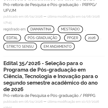
Pró-reitoria de Pesquisa e Pós-graduação - PRPPG/
UFVJM
—
publicado
em 06/04/2026
última modificação
em 04/08/2026
17h45
registrado em:
DIAMANTINA
,
MESTRADO
,
EDITAL
,
PÓS-GRADUAÇÃO
,
PPGER
,
2026
,
STRICTO SENSU
,
EM ANDAMENTO
Edital 35/2026 - Seleção para o
Programa de Pós-graduação em
Ciência, Tecnologia e Inovação para o
segundo semestre acadêmico do ano
de 2026
Pró-reitoria de Pesquisa e Pós-graduação / PRPPG
—
publicado
em 06/04/2026
última modificação
em 10/07/2026
19h55