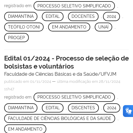
registrado em:
PROCESSO SELETIVO SIMPLIFICADO
,
DIAMANTINA
,
EDITAL
,
DOCENTES
,
2024
,
TEÓFILO OTONI
,
EM ANDAMENTO
,
UNAÍ
,
PROGEP
Edital 01/2024 - Processo de seleção de
bolsistas e voluntários
Faculdade de Ciências Básicas e da Saúde/UFVJM
—
publicado
em 01/11/2024
última modificação
em 28/11/2024
11h47
registrado em:
PROCESSO SELETIVO SIMPLIFICADO
,
DIAMANTINA
,
EDITAL
,
DISCENTES
,
2024
,
FACULDADE DE CIÊNCIAS BIOLÓGICAS E DA SAÚDE
,
EM ANDAMENTO