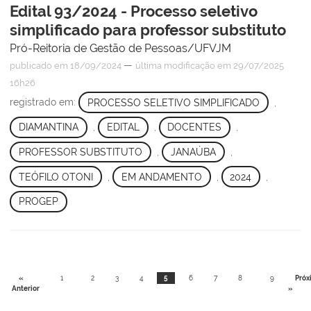
Edital 93/2024 - Processo seletivo
simplificado para professor substituto
Pró-Reitoria de Gestão de Pessoas/UFVJM
—
publicado
em 18/09/2024
última modificação
em 29/07/2025
16h26
registrado em:
PROCESSO SELETIVO SIMPLIFICADO
,
DIAMANTINA
,
EDITAL
,
DOCENTES
,
PROFESSOR SUBSTITUTO
,
JANAÚBA
,
TEÓFILO OTONI
,
EM ANDAMENTO
,
2024
,
PROGEP
«
1
2
3
4
5
6
7
8
9
Próx
Anterior
»