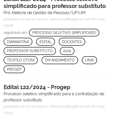
simplificado para professor substituto
Pró-Reitoria de Gestão de Pessoas/UFVJM
—
publicado
em 22/11/2024
última modificação
em 28/08/2025
07h16
registrado em:
PROCESSO SELETIVO SIMPLIFICADO
,
DIAMANTINA
,
EDITAL
,
DOCENTES
,
PROFESSOR SUBSTITUTO
,
2024
,
TEÓFILO OTONI
,
EM ANDAMENTO
,
UNAÍ
,
PROGEP
Edital 122/2024 - Progep
Processo seletivo simplificado para a contratação de
professor substituto
—
publicado
em 22/11/2024
última modificação
em 28/08/2025
07h13