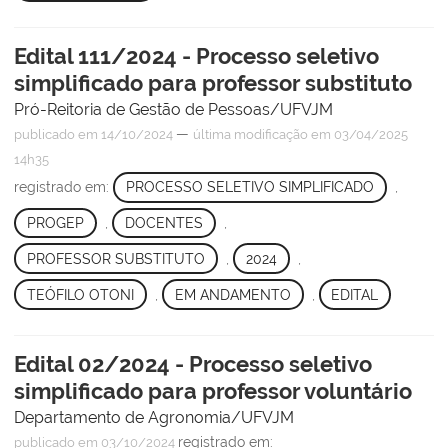
Edital 111/2024 - Processo seletivo
simplificado para professor substituto
Pró-Reitoria de Gestão de Pessoas/UFVJM
—
publicado
em 14/10/2024
última modificação
em 03/04/2025
14h35
registrado em:
PROCESSO SELETIVO SIMPLIFICADO
,
PROGEP
,
DOCENTES
,
PROFESSOR SUBSTITUTO
,
2024
,
TEÓFILO OTONI
,
EM ANDAMENTO
,
EDITAL
Edital 02/2024 - Processo seletivo
simplificado para professor voluntário
Departamento de Agronomia/UFVJM
registrado em:
publicado
em 03/10/2024