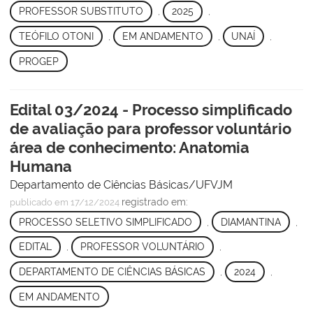
PROFESSOR SUBSTITUTO
,
2025
,
TEÓFILO OTONI
,
EM ANDAMENTO
,
UNAÍ
,
PROGEP
Edital 03/2024 - Processo simplificado
de avaliação para professor voluntário
área de conhecimento: Anatomia
Humana
Departamento de Ciências Básicas/UFVJM
registrado em:
publicado
em 17/12/2024
PROCESSO SELETIVO SIMPLIFICADO
,
DIAMANTINA
,
EDITAL
,
PROFESSOR VOLUNTÁRIO
,
DEPARTAMENTO DE CIÊNCIAS BÁSICAS
,
2024
,
EM ANDAMENTO