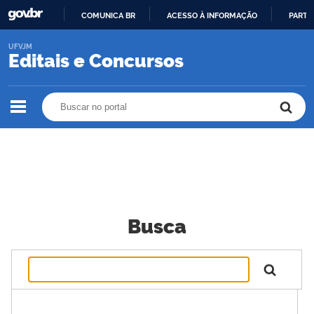
COMUNICA BR
ACESSO À INFORMAÇÃO
PARTI
IR
UFVJM
PARA
Editais e Concursos
O
CONTEÚDO
Buscar no portal
Buscar no portal
Busca