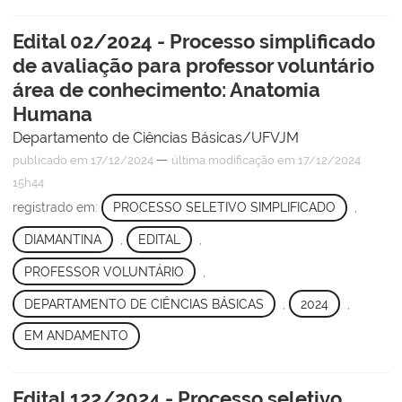
Edital 02/2024 - Processo simplificado
de avaliação para professor voluntário
área de conhecimento: Anatomia
Humana
Departamento de Ciências Básicas/UFVJM
—
publicado
em 17/12/2024
última modificação
em 17/12/2024
15h44
registrado em:
PROCESSO SELETIVO SIMPLIFICADO
,
DIAMANTINA
,
EDITAL
,
PROFESSOR VOLUNTÁRIO
,
DEPARTAMENTO DE CIÊNCIAS BÁSICAS
,
2024
,
EM ANDAMENTO
Edital 122/2024 - Processo seletivo