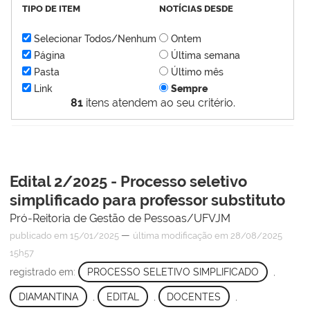
TIPO DE ITEM
NOTÍCIAS DESDE
Selecionar Todos/Nenhum
Ontem
Página
Última semana
Pasta
Último mês
Link
Sempre
81
itens atendem ao seu critério.
Edital 2/2025 - Processo seletivo
simplificado para professor substituto
Pró-Reitoria de Gestão de Pessoas/UFVJM
—
publicado
em 15/01/2025
última modificação
em 28/08/2025
15h57
registrado em:
PROCESSO SELETIVO SIMPLIFICADO
,
DIAMANTINA
,
EDITAL
,
DOCENTES
,