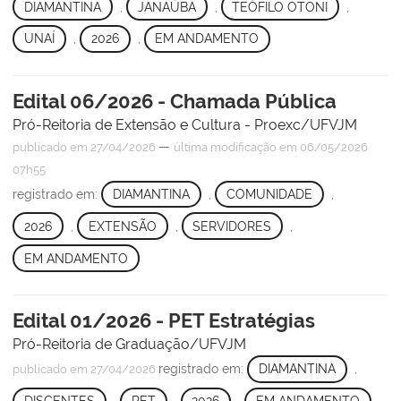
DIAMANTINA
,
JANAÚBA
,
TEÓFILO OTONI
,
UNAÍ
,
2026
,
EM ANDAMENTO
Edital 06/2026 - Chamada Pública
Pró-Reitoria de Extensão e Cultura - Proexc/UFVJM
—
publicado
em 27/04/2026
última modificação
em 06/05/2026
07h55
registrado em:
DIAMANTINA
,
COMUNIDADE
,
2026
,
EXTENSÃO
,
SERVIDORES
,
EM ANDAMENTO
Edital 01/2026 - PET Estratégias
Pró-Reitoria de Graduação/UFVJM
registrado em:
DIAMANTINA
,
publicado
em 27/04/2026
DISCENTES
,
PET
,
2026
,
EM ANDAMENTO
,