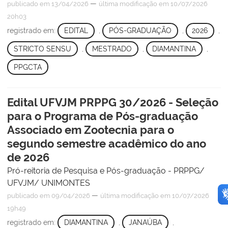
—
publicado
em 13/04/2026
última modificação
em 10/07/2026
20h03
registrado em:
EDITAL
,
PÓS-GRADUAÇÃO
,
2026
,
STRICTO SENSU
,
MESTRADO
,
DIAMANTINA
,
PPGCTA
Edital UFVJM PRPPG 30/2026 - Seleção
para o Programa de Pós-graduação
Associado em Zootecnia para o
segundo semestre acadêmico do ano
de 2026
Pró-reitoria de Pesquisa e Pós-graduação - PRPPG/
UFVJM/ UNIMONTES
—
publicado
em 09/04/2026
última modificação
em 10/07/2026
19h49
registrado em:
DIAMANTINA
,
JANAÚBA
,