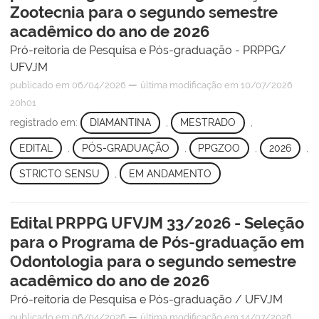
Zootecnia para o segundo semestre
acadêmico do ano de 2026
Pró-reitoria de Pesquisa e Pós-graduação - PRPPG/
UFVJM
—
publicado
em 06/04/2026
última modificação
em 10/07/2026
20h01
registrado em:
DIAMANTINA
,
MESTRADO
,
EDITAL
,
PÓS-GRADUAÇÃO
,
PPGZOO
,
2026
,
STRICTO SENSU
,
EM ANDAMENTO
Edital PRPPG UFVJM 33/2026 - Seleção
para o Programa de Pós-graduação em
Odontologia para o segundo semestre
acadêmico do ano de 2026
Pró-reitoria de Pesquisa e Pós-graduação / UFVJM
—
publicado
em 06/04/2026
última modificação
em 14/07/2026