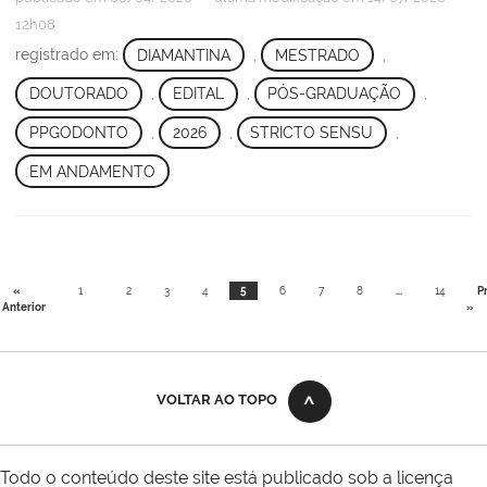
12h08
registrado em:
DIAMANTINA
,
MESTRADO
,
DOUTORADO
,
EDITAL
,
PÓS-GRADUAÇÃO
,
PPGODONTO
,
2026
,
STRICTO SENSU
,
EM ANDAMENTO
«
1
2
3
4
5
6
7
8
...
14
P
Anterior
»
VOLTAR AO TOPO
Todo o conteúdo deste site está publicado sob a licença