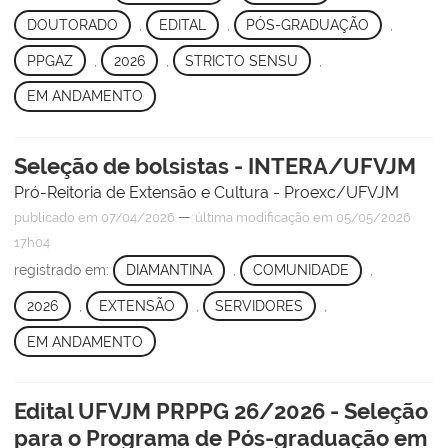
DOUTORADO
,
EDITAL
,
PÓS-GRADUAÇÃO
,
PPGAZ
,
2026
,
STRICTO SENSU
,
EM ANDAMENTO
Seleção de bolsistas - INTERA/UFVJM
Pró-Reitoria de Extensão e Cultura - Proexc/UFVJM
—
publicado
em 07/04/2026
última modificação
em 05/05/2026
17h04
registrado em:
DIAMANTINA
,
COMUNIDADE
,
2026
,
EXTENSÃO
,
SERVIDORES
,
EM ANDAMENTO
Edital UFVJM PRPPG 26/2026 - Seleção
para o Programa de Pós-graduação em