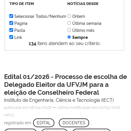
TIPO DE ITEM
NOTÍCIAS DESDE
Selecionar Todos/Nenhum
Ontem
Página
Última semana
Pasta
Último mês
Link
Sempre
134
itens atendem ao seu critério.
Edital 01/2026 - Processo de escolha de
Delegado Eleitor da UFVJM para a
eleição de Conselheiro Federal
Instituto de Engenharia, Ciência e Tecnologia (IECT)
—
publicado
em 28/04/2026
última modificação
em 07/05/2026
14h13
registrado em:
EDITAL
,
DOCENTES
,