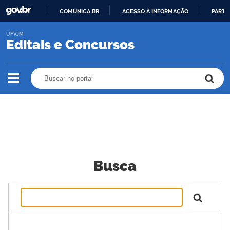
COMUNICA BR
ACESSO À INFORMAÇÃO
PARTI
IR
UFVJM
PARA
Editais e Concursos
O
CONTEÚDO
Buscar no portal
Buscar no portal
Busca