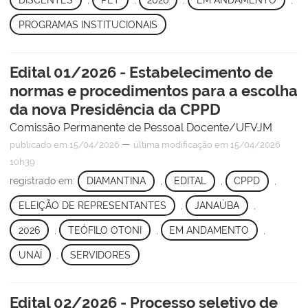
PROGRAMAS INSTITUCIONAIS
Edital 01/2026 - Estabelecimento de
normas e procedimentos para a escolha
da nova Presidência da CPPD
Comissão Permanente de Pessoal Docente/UFVJM
—
publicado
em 15/04/2026
última modificação
em 15/04/2026
10h39
registrado em:
DIAMANTINA
,
EDITAL
,
CPPD
,
ELEIÇÃO DE REPRESENTANTES
,
JANAÚBA
,
2026
,
TEÓFILO OTONI
,
EM ANDAMENTO
,
UNAÍ
,
SERVIDORES
Edital 02/2026 - Processo seletivo de