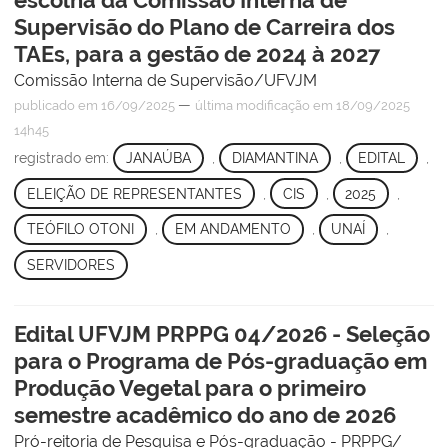
Supervisão do Plano de Carreira dos
TAEs, para a gestão de 2024 à 2027
Comissão Interna de Supervisão/UFVJM
—
publicado
em 16/09/2025
última modificação
em 18/09/2025
14h45
registrado em:
JANAÚBA
,
DIAMANTINA
,
EDITAL
,
ELEIÇÃO DE REPRESENTANTES
,
CIS
,
2025
,
TEÓFILO OTONI
,
EM ANDAMENTO
,
UNAÍ
,
SERVIDORES
Edital UFVJM PRPPG 04/2026 - Seleção
para o Programa de Pós-graduação em
Produção Vegetal para o primeiro
semestre acadêmico do ano de 2026
Pró-reitoria de Pesquisa e Pós-graduação - PRPPG/