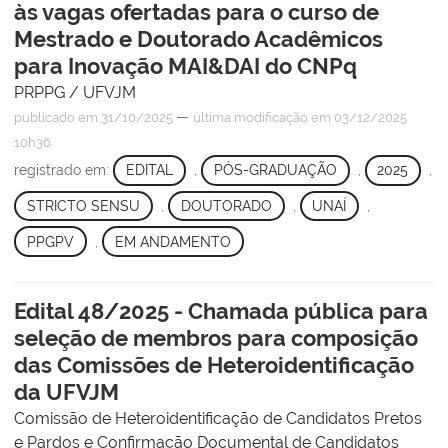
às vagas ofertadas para o curso de
Mestrado e Doutorado Acadêmicos
para Inovação MAI&DAI do CNPq
PRPPG / UFVJM
—
publicado
em 31/10/2025
última modificação
em 03/12/2025
10h36
registrado em:
EDITAL
,
PÓS-GRADUAÇÃO
,
2025
,
STRICTO SENSU
,
DOUTORADO
,
UNAÍ
,
PPGPV
,
EM ANDAMENTO
Edital 48/2025 - Chamada pública para
seleção de membros para composição
das Comissões de Heteroidentificação
da UFVJM
Comissão de Heteroidentificação de Candidatos Pretos
e Pardos e Confirmação Documental de Candidatos