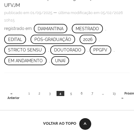
UFVJM
—
publicado
em 01/09/2025
última modificação
em 05/02/2026
10h15
registrado em:
DIAMANTINA
,
MESTRADO
,
EDITAL
,
PÓS-GRADUAÇÃO
,
2026
,
STRICTO SENSU
,
DOUTORADO
,
PPGPV
,
EM ANDAMENTO
,
UNAÍ
«
1
2
3
4
5
6
7
...
13
Próxi
Anterior
»
VOLTAR AO TOPO