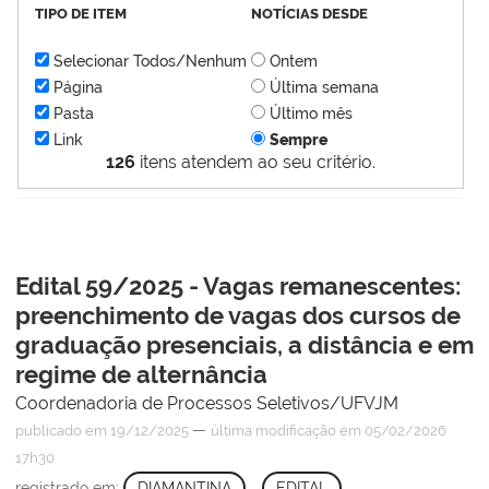
TIPO DE ITEM
NOTÍCIAS DESDE
Selecionar Todos/Nenhum
Ontem
Página
Última semana
Pasta
Último mês
Link
Sempre
126
itens atendem ao seu critério.
Edital 59/2025 - Vagas remanescentes:
preenchimento de vagas dos cursos de
graduação presenciais, a distância e em
regime de alternância
Coordenadoria de Processos Seletivos/UFVJM
—
publicado
em 19/12/2025
última modificação
em 05/02/2026
17h30
registrado em:
DIAMANTINA
,
EDITAL
,