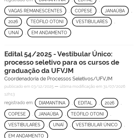
VAGAS REMANESCENTES
,
COPESE
,
JANAÚBA
,
2026
,
TEÓFILO OTONI
,
VESTIBULARES
,
UNAÍ
,
EM ANDAMENTO
Edital 54/2025 - Vestibular Único:
processo seletivo para os cursos de
graduação da UFVJM
Coordenadoria de Processos Seletivos/UFVJM
—
publicado
em 03/12/2025
última modificação
em 31/07/2026
12h13
registrado em:
DIAMANTINA
,
EDITAL
,
2026
,
COPESE
,
JANAÚBA
,
TEÓFILO OTONI
,
VESTIBULARES
,
UNAÍ
,
VESTIBULAR ÚNICO
,
EM ANDAMENTO