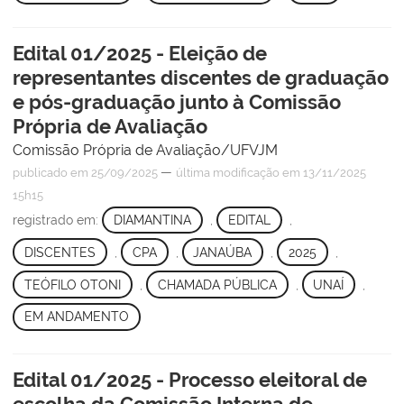
Edital 01/2025 - Eleição de
representantes discentes de graduação
e pós-graduação junto à Comissão
Própria de Avaliação
Comissão Própria de Avaliação/UFVJM
—
publicado
em 25/09/2025
última modificação
em 13/11/2025
15h15
registrado em:
DIAMANTINA
,
EDITAL
,
DISCENTES
,
CPA
,
JANAÚBA
,
2025
,
TEÓFILO OTONI
,
CHAMADA PÚBLICA
,
UNAÍ
,
EM ANDAMENTO
Edital 01/2025 - Processo eleitoral de
escolha da Comissão Interna de