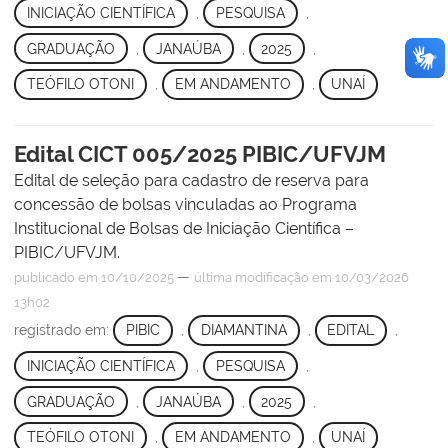
INICIAÇÃO CIENTÍFICA
,
PESQUISA
,
GRADUAÇÃO
,
JANAÚBA
,
2025
,
TEÓFILO OTONI
,
EM ANDAMENTO
,
UNAÍ
Edital CICT 005/2025 PIBIC/UFVJM
Edital de seleção para cadastro de reserva para
concessão de bolsas vinculadas ao Programa
Institucional de Bolsas de Iniciação Científica –
PIBIC/UFVJM.
—
publicado
em 10/10/2025
última modificação
em 10/03/2026
13h02
registrado em:
PIBIC
,
DIAMANTINA
,
EDITAL
,
INICIAÇÃO CIENTÍFICA
,
PESQUISA
,
GRADUAÇÃO
,
JANAÚBA
,
2025
,
TEÓFILO OTONI
,
EM ANDAMENTO
,
UNAÍ