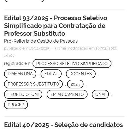
Edital 93/2025 - Processo Seletivo
Simplificado para Contratação de
Professor Substituto
Pró-Reitoria de Gestão de Pessoas
—
publicado
em 13/11/2025
última modificação
em 26/02/2026
14h08
registrado em:
PROCESSO SELETIVO SIMPLIFICADO
,
DIAMANTINA
,
EDITAL
,
DOCENTES
,
PROFESSOR SUBSTITUTO
,
2025
,
TEÓFILO OTONI
,
EM ANDAMENTO
,
UNAÍ
,
PROGEP
Edital 40/2025 - Seleção de candidatos