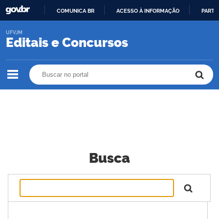
COMUNICA BR
ACESSO À INFORMAÇÃO
PARTI
IR
UFVJM
PARA
Editais e Concursos
O
CONTEÚDO
Buscar no portal
Buscar no portal
Busca