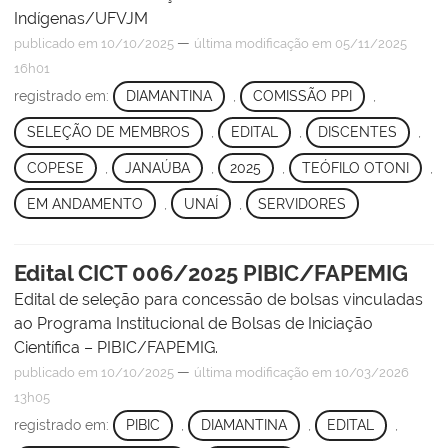
Indígenas/UFVJM
—
publicado
em 10/10/2025
última modificação
em 05/11/2025
16h01
registrado em:
DIAMANTINA
,
COMISSÃO PPI
,
SELEÇÃO DE MEMBROS
,
EDITAL
,
DISCENTES
,
COPESE
,
JANAÚBA
,
2025
,
TEÓFILO OTONI
,
EM ANDAMENTO
,
UNAÍ
,
SERVIDORES
Edital CICT 006/2025 PIBIC/FAPEMIG
Edital de seleção para concessão de bolsas vinculadas
ao Programa Institucional de Bolsas de Iniciação
Científica – PIBIC/FAPEMIG.
—
publicado
em 10/10/2025
última modificação
em 10/03/2026
13h05
registrado em:
PIBIC
,
DIAMANTINA
,
EDITAL
,