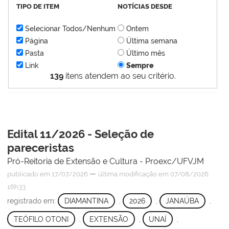
TIPO DE ITEM
NOTÍCIAS DESDE
Selecionar Todos/Nenhum
Ontem
Página
Última semana
Pasta
Último mês
Link
Sempre
139
itens atendem ao seu critério.
Edital 11/2026 - Seleção de
pareceristas
Pró-Reitoria de Extensão e Cultura - Proexc/UFVJM
—
publicado
em 17/07/2026
última modificação
em 07/08/2026
16h33
registrado em:
DIAMANTINA
,
2026
,
JANAÚBA
,
TEÓFILO OTONI
,
EXTENSÃO
,
UNAÍ
,