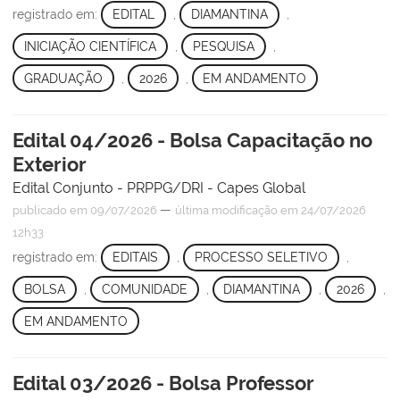
registrado em:
EDITAL
,
DIAMANTINA
,
INICIAÇÃO CIENTÍFICA
,
PESQUISA
,
GRADUAÇÃO
,
2026
,
EM ANDAMENTO
Edital 04/2026 - Bolsa Capacitação no
Exterior
Edital Conjunto - PRPPG/DRI - Capes Global
—
publicado
em 09/07/2026
última modificação
em 24/07/2026
12h33
registrado em:
EDITAIS
,
PROCESSO SELETIVO
,
BOLSA
,
COMUNIDADE
,
DIAMANTINA
,
2026
,
EM ANDAMENTO
Edital 03/2026 - Bolsa Professor