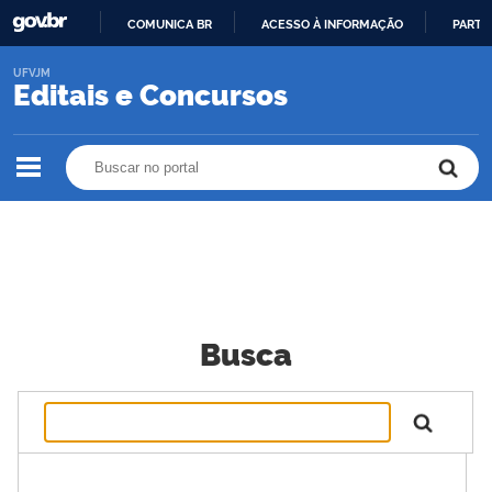
COMUNICA BR
ACESSO À INFORMAÇÃO
PARTI
IR
UFVJM
PARA
Editais e Concursos
O
CONTEÚDO
Buscar no portal
Buscar no portal
Busca