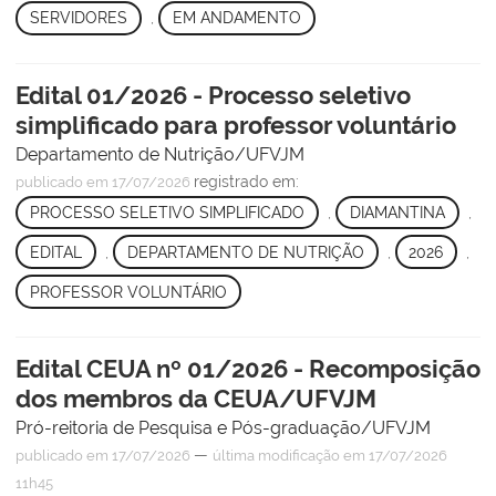
SERVIDORES
,
EM ANDAMENTO
Edital 01/2026 - Processo seletivo
simplificado para professor voluntário
Departamento de Nutrição/UFVJM
registrado em:
publicado
em 17/07/2026
PROCESSO SELETIVO SIMPLIFICADO
,
DIAMANTINA
,
EDITAL
,
DEPARTAMENTO DE NUTRIÇÃO
,
2026
,
PROFESSOR VOLUNTÁRIO
Edital CEUA nº 01/2026 - Recomposição
dos membros da CEUA/UFVJM
Pró-reitoria de Pesquisa e Pós-graduação/UFVJM
—
publicado
em 17/07/2026
última modificação
em 17/07/2026
11h45