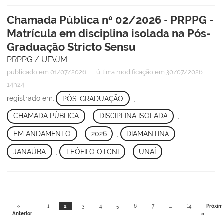
Chamada Pública nº 02/2026 - PRPPG -
Matrícula em disciplina isolada na Pós-
Graduação Stricto Sensu
PRPPG / UFVJM
—
publicado
em 01/07/2026
última modificação
em 30/07/2026
14h24
registrado em:
PÓS-GRADUAÇÃO
,
CHAMADA PÚBLICA
,
DISCIPLINA ISOLADA
,
EM ANDAMENTO
,
2026
,
DIAMANTINA
,
JANAÚBA
,
TEÓFILO OTONI
,
UNAÍ
«
1
2
3
4
5
6
7
...
14
Próxi
Anterior
»