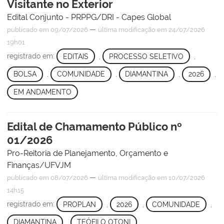
Visitante no Exterior
Edital Conjunto - PRPPG/DRI - Capes Global
—
publicado
em 09/07/2026
última modificação
em 24/07/2026
19h01
registrado em:
EDITAIS
,
PROCESSO SELETIVO
,
BOLSA
,
COMUNIDADE
,
DIAMANTINA
,
2026
,
EM ANDAMENTO
Edital de Chamamento Público nº
01/2026
Pro-Reitoria de Planejamento, Orçamento e
Finanças/UFVJM
—
publicado
em 08/07/2026
última modificação
em 10/07/2026
14h15
registrado em:
PROPLAN
,
2026
,
COMUNIDADE
,
DIAMANTINA
,
TEÓFILO OTONI