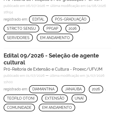
—
publicado
em 06/07/2026
última modificação
em 04/08/2026
16h54
registrado em:
EDITAL
,
PÓS-GRADUAÇÃO
,
STRICTO SENSU
,
PPGAP
,
2026
,
SERVIDORES
,
EM ANDAMENTO
Edital 09/2026 - Seleção de agente
cultural
Pró-Reitoria de Extensão e Cultura - Proexc/UFVJM
—
publicado
em 01/07/2026
última modificação
em 31/07/2026
11h00
registrado em:
DIAMANTINA
,
JANAÚBA
,
2026
,
TEÓFILO OTONI
,
EXTENSÃO
,
UNAÍ
,
COMUNIDADE
,
EM ANDAMENTO