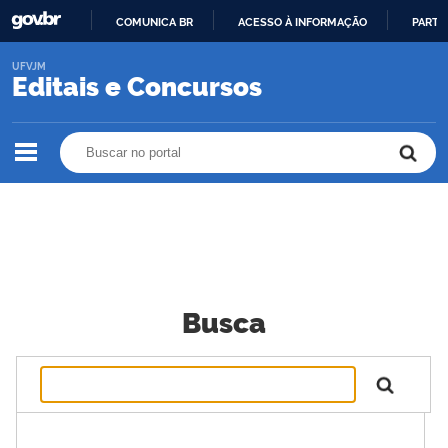
COMUNICA BR
ACESSO À INFORMAÇÃO
PARTI
IR
UFVJM
PARA
Editais e Concursos
O
CONTEÚDO
Buscar no portal
Buscar no portal
Busca