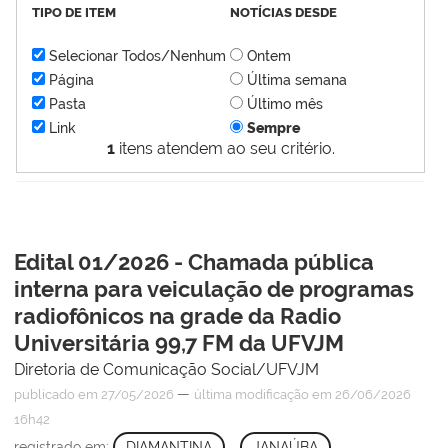
TIPO DE ITEM
NOTÍCIAS DESDE
Selecionar Todos/Nenhum
Ontem
Página
Última semana
Pasta
Último mês
Link
Sempre
1
itens atendem ao seu critério.
Edital 01/2026 - Chamada pública
interna para veiculação de programas
radiofônicos na grade da Radio
Universitária 99,7 FM da UFVJM
Diretoria de Comunicação Social/UFVJM
—
publicado
em 27/05/2026
última modificação
em 26/06/2026
16h42
registrado em:
DIAMANTINA
,
JANAÚBA
,