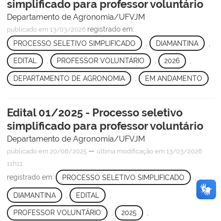
simplificado para professor voluntário
Departamento de Agronomia/UFVJM
registrado em:
publicado
em 13/03/2026
PROCESSO SELETIVO SIMPLIFICADO
,
DIAMANTINA
,
EDITAL
,
PROFESSOR VOLUNTÁRIO
,
2026
,
DEPARTAMENTO DE AGRONOMIA
,
EM ANDAMENTO
Edital 01/2025 - Processo seletivo
simplificado para professor voluntário
Departamento de Agronomia/UFVJM
—
publicado
em 20/08/2025
última modificação
em 13/03/2026
11h11
registrado em:
PROCESSO SELETIVO SIMPLIFICADO
,
DIAMANTINA
,
EDITAL
,
PROFESSOR VOLUNTÁRIO
,
2025
,