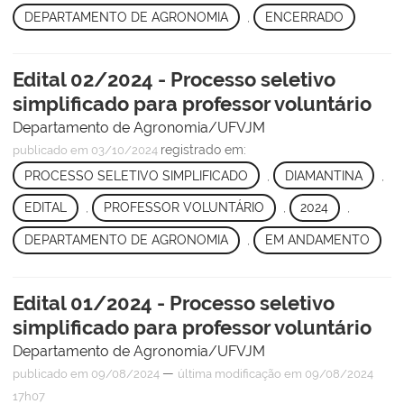
DEPARTAMENTO DE AGRONOMIA
,
ENCERRADO
Edital 02/2024 - Processo seletivo
simplificado para professor voluntário
Departamento de Agronomia/UFVJM
registrado em:
publicado
em 03/10/2024
PROCESSO SELETIVO SIMPLIFICADO
,
DIAMANTINA
,
EDITAL
,
PROFESSOR VOLUNTÁRIO
,
2024
,
DEPARTAMENTO DE AGRONOMIA
,
EM ANDAMENTO
Edital 01/2024 - Processo seletivo
simplificado para professor voluntário
Departamento de Agronomia/UFVJM
—
publicado
em 09/08/2024
última modificação
em 09/08/2024
17h07