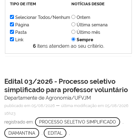
TIPO DE ITEM
NOTÍCIAS DESDE
Selecionar Todos/Nenhum
Ontem
Página
Última semana
Pasta
Último mês
Link
Sempre
6
itens atendem ao seu critério.
Edital 03/2026 - Processo seletivo
simplificado para professor voluntário
Departamente de Agronomia/UFVJM
—
publicado
em 05/08/2026
última modificação
em 05/08/2026
16h23
registrado em:
PROCESSO SELETIVO SIMPLIFICADO
,
DIAMANTINA
,
EDITAL
,