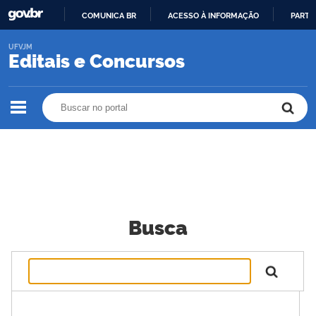
COMUNICA BR
ACESSO À INFORMAÇÃO
PARTI
IR
UFVJM
PARA
Editais e Concursos
O
CONTEÚDO
Buscar no portal
Buscar no portal
Busca