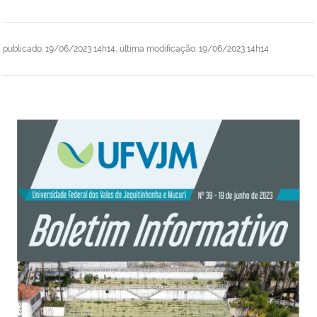
publicado
:
19/06/2023 14h14
,
última modificação
:
19/06/2023 14h14